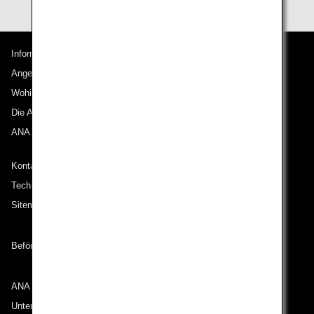
Informationen zu ANA
Angebote und Ankündigungen
Wohin wir reisen
Die ANA Experience
ANA Mileage Club
Kontakt zu ANA
Technische Hilfe (Barrierefreiheit)
Sitemap
Beförderungsbedingungen
ANA Group
Unternehmen der ANA Group