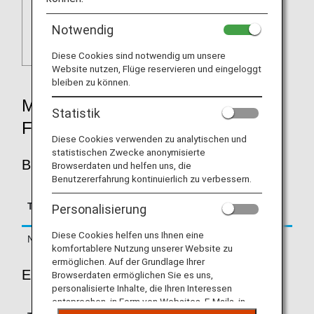
Notwendig
Diese Cookies sind notwendig um unsere
Website nutzen, Flüge reservieren und eingeloggt
bleiben zu können.
MILEAGE ACCRUAL RATES BY
Statistik
FARE TYPE
Diese Cookies verwenden zu analytischen und
statistischen Zwecke anonymisierte
BUSINESS CLASS
Browserdaten und helfen uns, die
Benutzererfahrung kontinuierlich zu verbessern.
Accrual Rate for
Type
Booking Class
Personalisierung
Basic Sector Mileage
Diese Cookies helfen uns Ihnen eine
Normal Fares
J, D
125%
komfortablere Nutzung unserer Website zu
ermöglichen. Auf der Grundlage Ihrer
ECONOMY CLASS
Browserdaten ermöglichen Sie es uns,
personalisierte Inhalte, die Ihren Interessen
entsprechen, in Form von Websites, E-Mails, in
Accrual Rate for