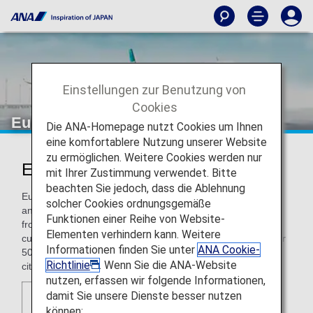
Einstellungen zur Benutzung von
Cookies
Eurowings
Die ANA-Homepage nutzt Cookies um Ihnen
eine komfortablere Nutzung unserer Website
zu ermöglichen. Weitere Cookies werden nur
Eurowings (EW)
mit Ihrer Zustimmung verwendet. Bitte
beachten Sie jedoch, dass die Ablehnung
Eurowings is the low-cost airline from the Lufthansa Group
solcher Cookies ordnungsgemäße
and specializes in bargain direct flights within Europe and
Funktionen einer Reihe von Website-
from Cologne/Bonn, Munich and Dusseldorf. The airline
Elementen verhindern kann. Weitere
currently offers a total of more than 210 destinations in over
Informationen finden Sie unter
ANA Cookie-
50 countries around the world with focus on business trips,
Richtlinie
. Wenn Sie die ANA-Website
city breaks or beach holidays.
nutzen, erfassen wir folgende Informationen,
damit Sie unsere Dienste besser nutzen
können: