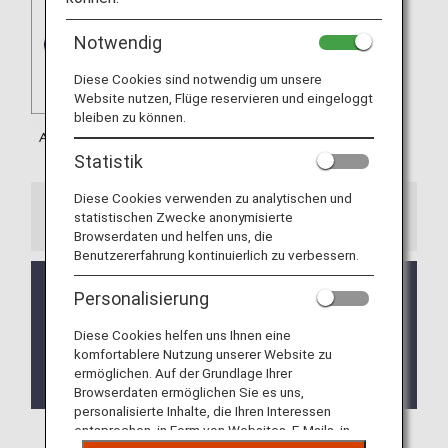
Notwendig
Diese Cookies sind notwendig um unsere
Website nutzen, Flüge reservieren und eingeloggt
bleiben zu können.
Statistik
Diese Cookies verwenden zu analytischen und
statistischen Zwecke anonymisierte
Information
Browserdaten und helfen uns, die
Benutzererfahrung kontinuierlich zu verbessern.
Mileage accrual for flights operated by Lufthansa
Personalisierung
City Airlines (VL) is eligible for departures on/after
November 12, 2025.
Diese Cookies helfen uns Ihnen eine
komfortablere Nutzung unserer Website zu
Mileage accrual on train services with Lufthansa
ermöglichen. Auf der Grundlage Ihrer
Flight Numbers is eligible from February 1, 2019.
Browserdaten ermöglichen Sie es uns,
personalisierte Inhalte, die Ihren Interessen
entsprechen, in Form von Websites, E-Mails, in