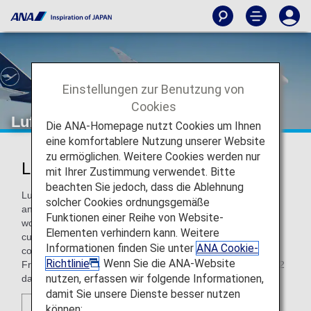
Einstellungen zur Benutzung von
Cookies
Lufthansa
Die ANA-Homepage nutzt Cookies um Ihnen
eine komfortablere Nutzung unserer Website
zu ermöglichen. Weitere Cookies werden nur
Lufthansa (LH)
mit Ihrer Zustimmung verwendet. Bitte
beachten Sie jedoch, dass die Ablehnung
Lufthansa is the biggest airline within the Lufthansa Group
solcher Cookies ordnungsgemäße
and is the first five stars Airline in Europe. As one of the
Funktionen einer Reihe von Website-
world's largest and most prestigious airlines, Lufthansa
Elementen verhindern kann. Weitere
currently flies to 209 destinations in 74 countries on 4
Informationen finden Sie unter
ANA Cookie-
continents. Headquartered in Cologne and with hubs in
Richtlinie
. Wenn Sie die ANA-Website
Frankfurt/Main and Munich, Lufthansa operates around 842
nutzen, erfassen wir folgende Informationen,
daily flights.
damit Sie unsere Dienste besser nutzen
können: