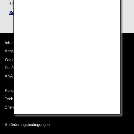
and conditions for partner airlines.
See Mileage Accrual Terms and Conditions
Informationen zu ANA
Angebote und Ankündigungen
Wohin wir reisen
Die ANA Experience
ANA Mileage Club
Kontakt zu ANA
Technische Hilfe (Barrierefreiheit)
Sitemap
Beförderungsbedingungen