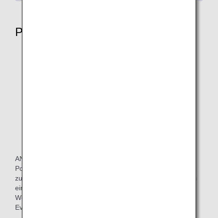
Pokémon Air Adventures
ANA wird offiziell Teil der „Pokémon Air Adventures“ der
Pokémon Company. Die Philosophie von ANA passt perfekt
zum Konzept dieses Projekts. Es zielt darauf ab, Menschen
einander näher zu bringen und sie dazu zu ermutigen, die
Welt nach der COVID-19-Pandemie mit den Pikachu- und
Evoli-Jets zu erkunden.