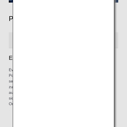
Pokémon Jet
PIKACHU JET NH
EEVEE JET NH
EEVEE JET
Evoli ist besonders und kann sich zu verschiedenen
Pokémon entwickeln. Diese Darstellung zeigt Evoli mit
seinen Entwicklungen wie Aquana, Blitza und Flamara, die
zusammen mit Pikachu in eine glanzvolle Zukunft
aufbrechen. Gemeinsam mit den Menschen begeben sie
sich auf eine erwartungsvolle Reise in die Lüfte, um neue
Orte zu erkunden.