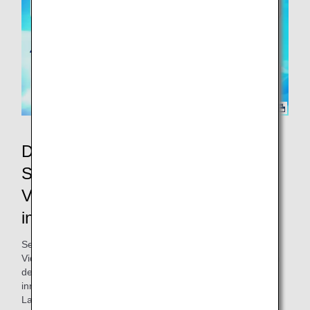
Die Pokémon-Videos von ANA zur
Sicherheit an Bord und beim
Verlassen des Flugzeuges werden
in allen Flugzeugen gezeigt.
Seit dem 1. Dezember 2024 können Sie die Pokémon-
Videos von ANA zur Sicherheit an Bord und beim Verlassen
des Flugzeugs auf allen von ANA durchgeführten
innerjapanischen und internationalen Flügen* genießen.
Lassen Sie sich von Ihrem Lieblings-Pokémon besondere