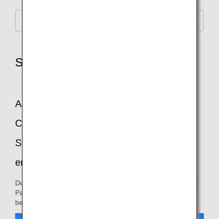
Pokémon Air Adventures
Sicherheitshinweis-Video an Bord
ANA hat gemeinsam mit The Pokémon
Company das weltweit erste
Sicherheitshinweis-Video mit Pokémon
erstellt.
Durch diese Zusammenarbeit möchten wir nicht nur unsere
Passagiere begeistern, sondern auch ein Sicherheitsvideo
bereitstellen, das Menschen jeder Altersgruppe anspricht.