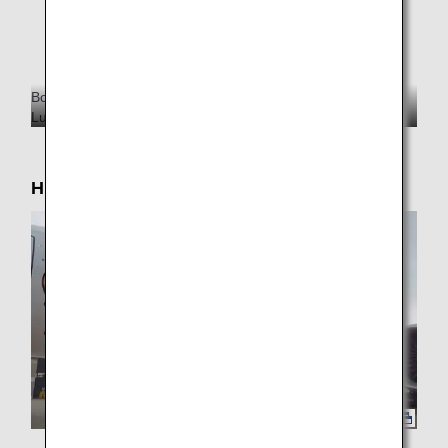
Boeing 777-300ER (212 Sitzplätze)
Luftfahrzeugkennzeichen JA784A (rechte Seite)
Hinter den Kulissen des Eevee Jet NH