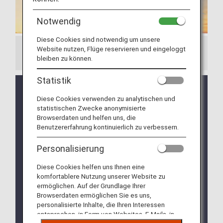
Notwendig
Diese Cookies sind notwendig um unsere
Website nutzen, Flüge reservieren und eingeloggt
Wichtiger Hinweis
bleiben zu können.
Statistik
NEU: Drei neue ANA Pokémon Jets werden in
Kürze vorgestellt! Für weitere Details klicken
Diese Cookies verwenden zu analytischen und
statistischen Zwecke anonymisierte
Sie bitte hier (nur auf Englisch).
Browserdaten und helfen uns, die
NEU: Die Videos von ANA zur Sicherheit an
Benutzererfahrung kontinuierlich zu verbessern.
Bord und während des Verlassens des
Flugzeuges, die in Zusammenarbeit mit The
Personalisierung
Pokémon Company erstellt wurden, werden auf
allen innerjapanischen und internationalen
Diese Cookies helfen uns Ihnen eine
Flügen gezeigt!
komfortablere Nutzung unserer Website zu
ermöglichen. Auf der Grundlage Ihrer
NEU: Die „ANA Pokémon Kids TV Lounge“
Browserdaten ermöglichen Sie es uns,
wurde innerhalb der ANA Lounge am
personalisierte Inhalte, die Ihren Interessen
Inlandsterminal und internationalen Terminal
entsprechen, in Form von Websites, E-Mails, in