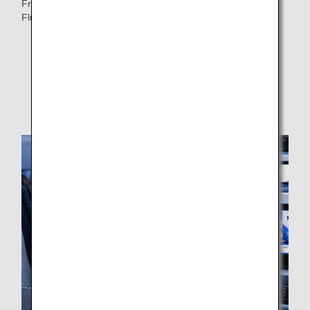
Freude auf Ihren Reisen bringen und machen Sie Ihr
Flugerlebnis zu etwas ganz Besonderem!
Bitte beachten Sie, dass in den Flugzeugen mit Star
Wars-Speziallackierung (B777-200ER mit C-3PO-
Lackierung, B787-9 mit R2-D2-Lackierung) weiterhin
die herkömmlichen Videos zu Sicherheit und
Verlassen des Flugzeuges gezeigt werden.