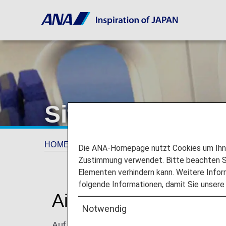
Sitzplan des A
HOME
Reiseinformationen
Sitzplan
A
Die ANA-Homepage nutzt Cookies um Ihnen
Zustimmung verwendet. Bitte beachten Si
Elementen verhindern kann. Weitere Infor
folgende Informationen, damit Sie unsere
Airbus A320neo (320
Notwendig
Auf dieser Seite finden Sie Informationen