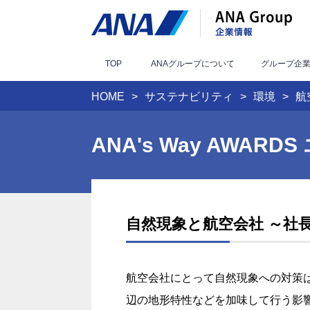
TOP
ANAグループ
について
グループ
企
HOME
サステナビリティ
環境
航
ANA's Way AWAR
自然現象と航空会社 ～社
航空会社にとって自然現象への対策
辺の地形特性などを加味して行う影