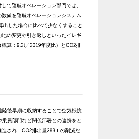
対して運航オペレーション部門では、
の数値を運航オペレーションシステム
で算出した場合に比べて少なくすること
的地の変更や引き返しといったイレギ
9.2t／2019年度比）とCO2排
離陸後早期に収納することで空気抵抗
や乗員部門など関係部署との連携をと
され、CO2排出量288ｔの削減だ