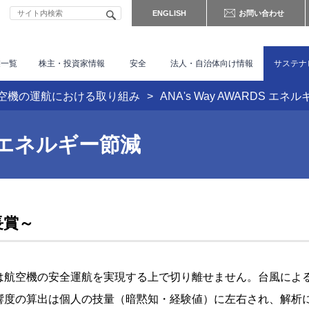
ENGLISH
お問い合わせ
業一覧
株主・
投資家情報
安全
法人・自治体向け情報
サステナ
空機の運航における取り組み
ANA's Way AWARDS エネ
DS エネルギー節減
長賞～
は航空機の安全運航を実現する上で切り離せません。台風によ
響度の算出は個人の技量（暗黙知・経験値）に左右され、解析