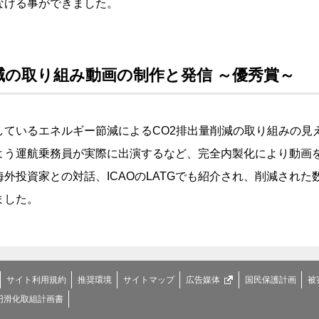
なげる事ができました。
減の取り組み動画の制作と発信 ～優秀賞～
しているエネルギー節減によるCO2排出量削減の取り組みの見
よう運航乗務員が実際に出演するなど、完全内製化により動画
外投資家との対話、ICAOのLATGでも紹介され、削減された
ました。
サイト利用規約
推奨環境
サイトマップ
広告媒体
国民保護計画
被
円滑化取組計画書