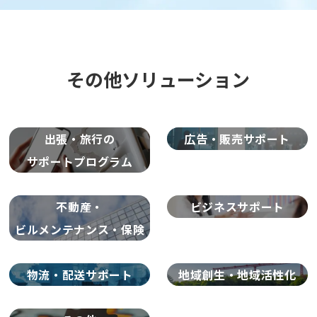
その他ソリューション
出張・旅行の
広告・
販売サポート
サポートプログラム
不動産・
ビジネス
サポート
ビルメンテナンス・保険
物流・
配送サポート
地域創生・
地域活性化