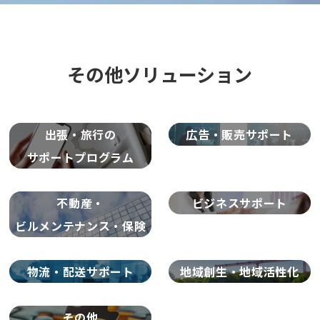
その他ソリューション
出張・旅行の
広告・
販売サポート
サポートプログラム
不動産・
ビジネス
サポート
ビルメンテナンス・保険
物流・
配送サポート
地域創生・
地域活性化
その他