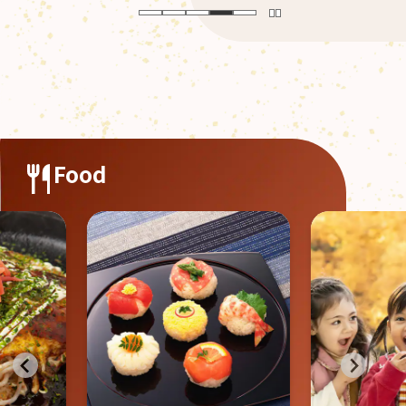
Food
食欲の秋
験