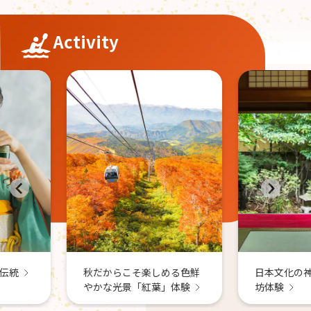
Activity
温泉や星
秋を楽し
しめる色鮮
日本文化の神髄を感じる宿
葉」体験
坊体験