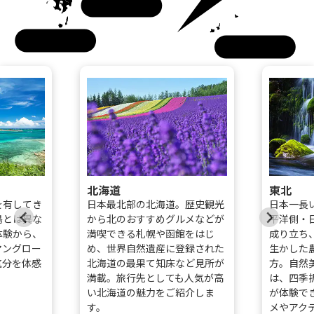
四国
九州
沖縄
北海道
東北
を有してき
日本最北部の北海道。歴史観光
日本一長
島とは異な
から北のおすすめグルメなどが
平洋側・
体験から、
満喫できる札幌や函館をはじ
成り立ち
マングロー
め、世界自然遺産に登録された
生かした
気分を体感
北海道の最果て知床など見所が
方。自然
。
満載。旅行先としても人気が高
は、四季
い北海道の魅力をご紹介しま
が体験で
す。
メやアク