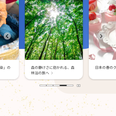
日本各地
景色に癒
かれる、森
日本の春のグルメ巡り