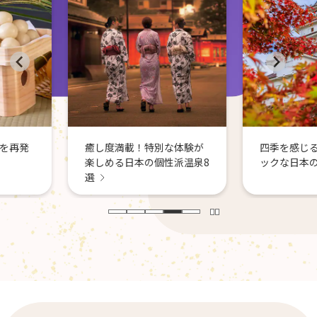
別な体験が
四季を感じるフォトジェニ
性派温泉8
ックな日本の城8選