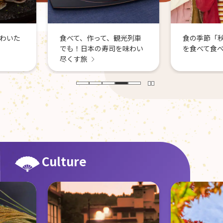
観光列車
食の季節「秋」。旬の食材
司を味わい
を食べて食べ尽くす！
Culture
秋の日本
と芸術を