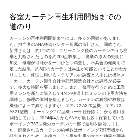
客室カーテン再生利用開始までの
道のり
カーテンの再生利用開始までには、多くの困難がありまし
た。担当者のANA整備センター所属の市川さん、國武さん、
新井さんは、約1年の間、クリーニング後のカーテンのうち廃
棄と判断されたものを約200点収集し、廃棄の原因の究明に
加え、修理が可能かを一つひとつ精査し、不具合の傾向を特
定した結果、約8割のカーテンは再生が可能ということがわか
りました。修理に用いるマテリアルの調査と入手には機体メ
ーカー、カーテン製作会社や部品製造会社との調整が必要
で、多大な時間を要しました。また、修理を行うために工業
用ミシンを新たに購入して4名の整備士にミシンの使用方法を
訓練し、修理の体制を整えました。カーテンの種類や枚数は
機種によって異なりますが、エアバスA320型機、エアバス
A321型機、ボーイング777型機（一部仕様除く）から運用を
開始しており、2024年4月からANAが最も多く保有している
ボーイング787型機のカーテンの一部で運用を開始しまし
た。廃棄されるカーテンの約半数はボーイング787型機から
排出されるため、今後カーテン再生利用の大きな効果が期待