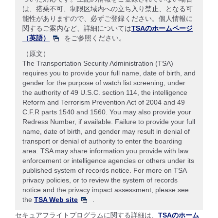
は、搭乗不可、制限区域内への立ち入り禁止、となる可
能性がありますので、必ずご登録ください。個人情報に
関するご案内など、詳細については
TSAのホームページ
（英語）
をご参照ください。
（原文）
The Transportation Security Administration (TSA)
requires you to provide your full name, date of birth, and
gender for the purpose of watch list screening, under
the authority of 49 U.S.C. section 114, the intelligence
Reform and Terrorism Prevention Act of 2004 and 49
C.F.R parts 1540 and 1560. You may also provide your
Redress Number, if available. Failure to provide your full
name, date of birth, and gender may result in denial of
transport or denial of authority to enter the boarding
area. TSA may share information you provide with law
enforcement or intelligence agencies or others under its
published system of records notice. For more on TSA
privacy policies, or to review the system of records
notice and the privacy impact assessment, please see
the
TSA Web site
.
セキュアフライトプログラムに関する詳細は、
TSAのホーム