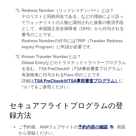
*1.
Redress Number（リッドレスナンバー）とは？
テロリストと同姓同名である、などの理由により誤っ
てウォッチリストの人物と識別された旅客の救済手段
として、米国国土安全保障省（DHS）から付与される
番号のことです。
Redress Numberの付与にはTRIP（Traveler Redress
inquiry Program）に申請が必要です。
*2.
Known Traveler Numberとは？
Global Entryなどのトラステッドトラベラープログラム
を含む、TSA PreCheck®（TSA事前審査プログラム）
有資格者に付与されるPass IDのことです。
詳細は
TSA PreCheck®(TSA事前審査プログラム）
に
ついてをご参照ください。
セキュアフライトプログラムの登
録方法
ご予約後、ANAウェブサイトの
予約内容の確認
画面
から登録ください。