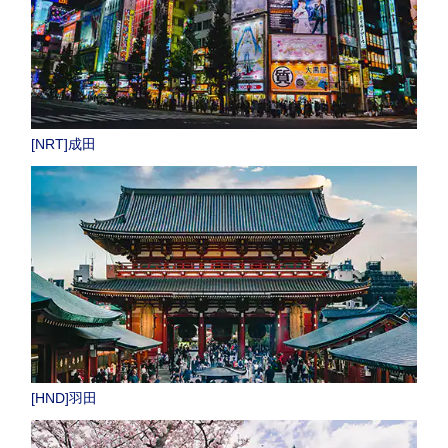
[NRT]成田
[HND]羽田