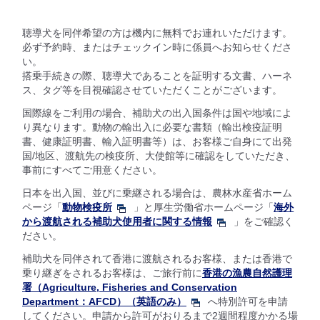
聴導犬を同伴希望の方は機内に無料でお連れいただけます。
必ず予約時、またはチェックイン時に係員へお知らせくださ
い。
搭乗手続きの際、聴導犬であることを証明する文書、ハーネ
ス、タグ等を目視確認させていただくことがございます。
国際線をご利用の場合、補助犬の出入国条件は国や地域によ
り異なります。動物の輸出入に必要な書類（輸出検疫証明
書、健康証明書、輸入証明書等）は、お客様ご自身にて出発
国/地区、渡航先の検疫所、大使館等に確認をしていただき、
事前にすべてご用意ください。
日本を出入国、並びに乗継される場合は、農林水産省ホーム
ページ「
動物検疫所
」と厚生労働省ホームページ「
海外
から渡航される補助犬使用者に関する情報
」をご確認く
ださい。
補助犬を同伴されて香港に渡航されるお客様、または香港で
乗り継ぎをされるお客様は、ご旅行前に
香港の漁農自然護理
署（Agriculture, Fisheries and Conservation
Department：AFCD）（英語のみ）
へ特別許可を申請
してください。申請から許可がおりるまで2週間程度かかる場