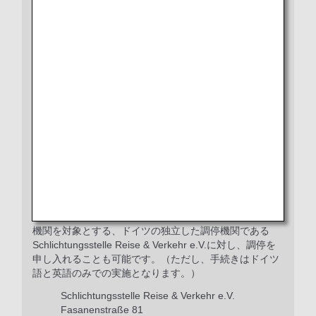
お問い合わせ・ご意見フォーム
* メールアドレスからお問い合わせされる場合は
(
uk_adr_regulations_@121.ana.co.jp
)へ送信し
てください。
なお、5営業日以内に回答がない場合には、お電話
にてお問い合わせください。
ANAは、裁判外紛争解決手続の利用を義務付けられてお
らず、現在利用しておりません。
【ドイツの空港を出発する便をご利用のお客様専用】
お問い合わせ・ご意見フォーム
【ドイツ消費者調停委員会】
ANAの対応にご納得いただけない場合、全ての公共輸送
機関を対象とする、ドイツの独立した調停機関である
Schlichtungsstelle Reise & Verkehr e.V.に対し、調停を
申し入れることも可能です。（ただし、手続きはドイツ
語と英語のみでの実施となります。）
Schlichtungsstelle Reise & Verkehr e.V.
Fasanenstraße 81