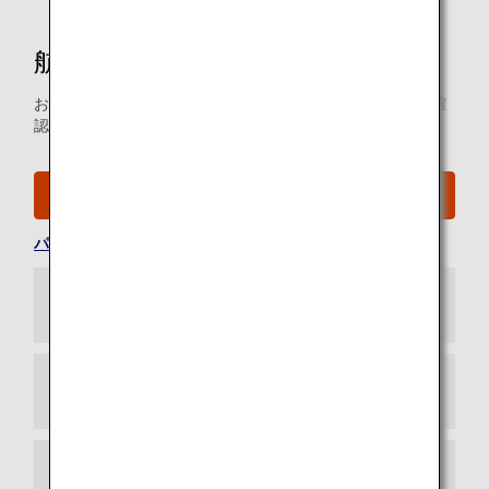
航空券に関するお問い合わせ
お問い合わせいただく前に、このウェブサイトで詳細をご確
認いただくことも可能です。
予約情報管理・ご購入
パスワードを忘れた場合
メールでのお問い合わせ
お電話でのお問い合わせ
チャットでの問合せ