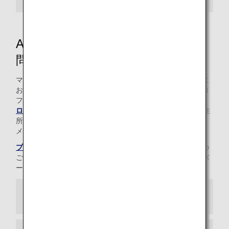
ANAマイレージクラブに関するお
問い合わせ
マイルに関するご質問については、ANAマイレージクラブに
お問い合わせください。お問い合わせいただく前に、「プロ
フィール管理」で以下の項目をご確認ください。
ログイン
後、マイメニューのプロフィールの管理で、住
所変更、パスワード変更、事後登録、メールアドレス変更、
メインカード変更、特典利用者登録の操作が可能です。
プレミアムメンバー専用デスク
では、ANAグループ運航便の
ご予約はもちろん、マイレージサービス、プレミアムメンバ
ーサービスについてのお問い合わせを承ります。
メールでのお問い合わせ