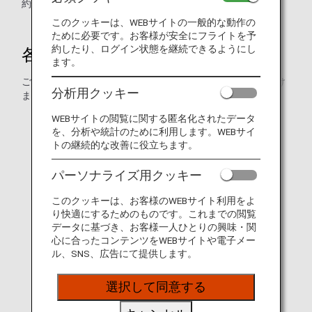
約情報を入力しないでください。
このクッキーは、WEBサイトの一般的な動作の
ために必要です。お客様が安全にフライトを予
約したり、ログイン状態を継続できるようにし
各種お手続き・ご案内
ます。
ご予約の変更や運航の見通しなどはWebでもご確認いただけ
分析用クッキー
ます。
WEBサイトの閲覧に関する匿名化されたデータ
を、分析や統計のために利用します。WEBサイ
トの継続的な改善に役立ちます。
パーソナライズ用クッキー
このクッキーは、お客様のWEBサイト利用をよ
り快適にするためのものです。これまでの閲覧
データに基づき、お客様一人ひとりの興味・関
心に合ったコンテンツをWEBサイトや電子メー
ル、SNS、広告にて提供します。
ご予約の管理
選択して同意する