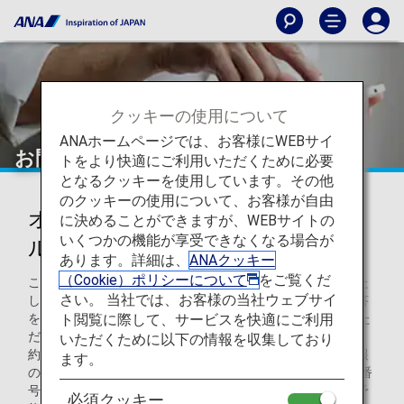
クッキーの使用について
ANAホームページでは、お客様にWEBサイ
お問い合わせ
トをより快適にご利用いただくために必要
となるクッキーを使用しています。その他
のクッキーの使用について、お客様が自由
オランダ・ベルギー・ルクセンブ
に決めることができますが、WEBサイトの
いくつかの機能が享受できなくなる場合が
ルクからのお問い合わせ
あります。詳細は、
ANAクッキー
（Cookie）ポリシーについて
をご覧くだ
このページでは、ANAの各種お問い合わせ先をお知らせいた
さい。 当社では、お客様の当社ウェブサイ
します。また、よくある質問もご覧いただけます。自動回答
ト閲覧に際して、サービスを快適にご利用
をご希望の場合、
24時間対応のチャットボット
もご利用いた
だけます。ご注意：ANAチャットボットは、航空券のご予
いただくために以下の情報を収集しており
約、予約の取り消しや変更、ANAマイレージクラブ会員情報
ます。
の登録/変更にはご利用いただけません。個人情報（カード番
号、氏名、住所、電話番号、メールアドレスなど）または予
必須クッキー