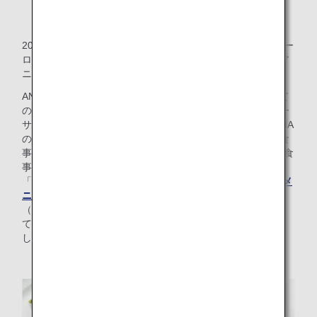
Deatsを使用したかつ丼
2022年3月1日より、ANA国際線ビジネスクラス 北米・ヨー
ロッパ（ホノルル、ウラジオストク除く）、インド、オセア
ニアの日本発路線の軽食でお楽しみいただけます。
ANAでは、幅広いお客様の好みや食習慣に寄り添い、すべて
のお客様に機内食をお楽しみいただけるよう、食のユニバー
サル化の取り組みを推進しています。2021年10月には、ANA
の国際線でご提供している特別機内食のうち、低糖質のお食
事（DBML）、低脂肪のお食事（LFML）、低カロリーのお食
事（LCML）、低塩のお食事（LSML）の4種類において、
「THE CONNOISSEURS」メンバーとの
コラボレーションメ
ニューの提供を開始
しており、その他にも各種
特別機内食
（全24種）をご用意しております。それに続く第二弾とし
て、今回は軽食メニューに“ヘルシー”なかつ丼を取り入れま
した。ぜひ御賞味ください。