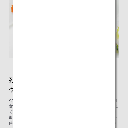
特別機内食のコラボレーションメニュー
残渣由来の堆肥を使用して育てた
ケールが入ったサラダ？
ANAの機内食を製造するANACの工場では、2008年から機内
食調理時に出た食品残渣を100%リサイクルし堆肥や飼料にし
てきました。今回は、それを自社で有効活用する“循環型”の
取り組みとして、成田工場で発生した調理残渣由来の堆肥を
使用して育てたケールを国際線のエコノミークラスで提供さ