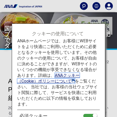
国際線の機内食に新登場！“ヘルシー”な
クッキーの使用について
プラントベースかつ丼と残渣由来の堆肥
で育てた“ソフトケール”の入ったサラ
ANAホームページでは、お客様にWEBサイ
ダ！？
トをより快適にご利用いただくために必要
となるクッキーを使用しています。その他
のクッキーの使用について、お客様が自由
2022/02/22
に決めることができますが、WEBサイトの
いくつかの機能が享受できなくなる場合が
あります。詳細は、
ANAクッキー
ANA国際線の機内食でANA Future
（Cookie）ポリシーについて
をご覧くだ
さい。 当社では、お客様の当社ウェブサイ
Promiseに基づく2つの新しい取り
ト閲覧に際して、サービスを快適にご利用
組みを開始！
いただくために以下の情報を収集しており
ます。
2022年3月1日より、国際線のビジネスクラスでご提供してい
る軽食メニューに、世界で初めておからとこんにゃくを原材
必須クッキー