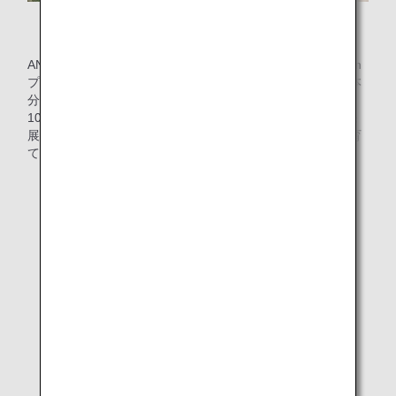
“循環型”の仕組み
ANACでは、調理時に出る残渣が1年間で約248トン（約25m
プール1杯分）、油が約28トン（2Lのペットボトル14,000本
分）発生します*3。これらを無駄にせず、堆肥や飼料へ
100％リサイクルをしてきておりますが、このたびさらに発
展させる形で循環型の仕組みを導入し、残渣由来の堆肥で育
てた野菜を機内食に活用します。
*3.
2019年度実績