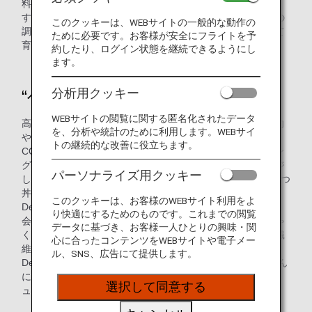
料とした代替食品を使用する“ヘルシー”なかつ丼が加わりま
す。また、同日より国際線エコノミークラスでは、機内食の
このクッキーは、WEBサイトの一般的な動作の
調理時に発生する食品残渣をリサイクルした堆肥を使用して
ために必要です。お客様が安全にフライトを予
育てた“ソフトケール”がサラダに加わります。
約したり、ログイン状態を継続できるようにし
ます。
分析用クッキー
“ヘルシー”なかつ丼？
WEBサイトの閲覧に関する匿名化されたデータ
高カロリーのイメージがあるかつ丼ですが、高まる健康志向
を、分析や統計のために利用します。WEBサイ
やより幅広い食習慣の需要にお応えできるよう、「THE
トの継続的な改善に役立ちます。
CONNOISSEURS」*1メンバーである（株）ANAケータリン
グサービス（以下ANAC）森誠剛 和食料理長のもとアレンジ
パーソナライズ用クッキー
した、プラントベース*2のDeats（ディーツ）を使用したかつ
丼をANAの機内でお楽しみいただけるようになります。
このクッキーは、お客様のWEBサイト利用をよ
Deats（ディーツ）とは、ディーツフードプランニング株式
り快適にするためのものです。これまでの閲覧
会社が開発した日本の伝統食材である大豆おからとこんにゃ
データに基づき、お客様一人ひとりの興味・関
くを原材料とした代替食品で、低脂質・低カロリーで食物繊
心に合ったコンテンツをWEBサイトや電子メー
維が豊富な健康食です。このたびアレンジしたかつ丼は、
ル、SNS、広告にて提供します。
Deatsかつを使用し、お米は白米50%・Deatsブランドのこん
にゃく米50%を使用しており、Deatsを使用した機内食メニ
選択して同意する
ューを提供するのは世界初の取り組みです。