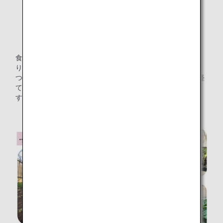
生ゴミ回収から堆肥ができるまで
食品残渣を収集後、堆肥が完成するまではおよそ3カ月かか
り、栄養たっぷりの堆肥をまいて“ソフトケール”が苗から育
つまではおよそ2カ月かかります。合計5カ月のサイクルを経
て、ミックスサラダとして機内のお客様にお届けいたしま
す。