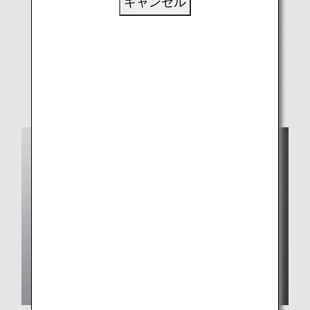
キャンセル
*1.
「THE CONNOISSEURS」とは国内外の著名シェフ、
お酒のプロフェッショナルに加え、世界のエアライン
でも屈指のレベルを誇るANAシェフで編成されたチー
ムのこと。
*2.
プラントベースとは、植物由来の原材料を使用した食
品のこと。