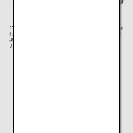
堆肥をまいてから“ソフトケール”ができるまで
2022年3月1日より、国際線エコノミークラス 中国大陸、台
北、香港、マニラ、ソウルおよび深夜便を除く、全日本発路
線のミックスサラダ内で“ソフトケール”をお楽しみいただけ
ます。