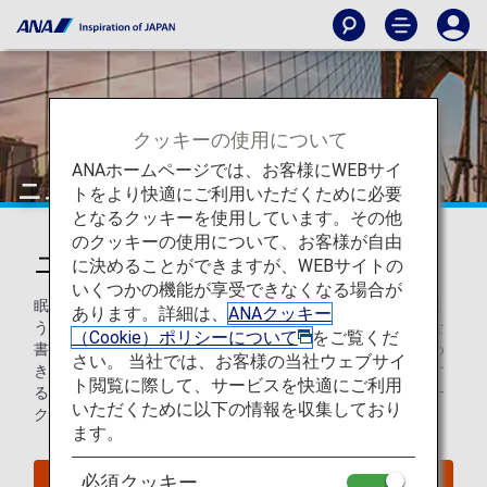
クッキーの使用について
ANAホームページでは、お客様にWEBサイ
ニューヨーク
トをより快適にご利用いただくために必要
となるクッキーを使用しています。その他
のクッキーの使用について、お客様が自由
ニューヨークを知ろう
に決めることができますが、WEBサイトの
いくつかの機能が享受できなくなる場合が
眠らない都市ニューヨークは、旅行者にとってまさに夢のよ
あります。詳細は、
ANAクッキー
うな場所です。街中には輝かしい摩天楼、通りには魅力的な
（Cookie）ポリシーについて
をご覧くだ
書店や流行の最先端を行くカフェ、ユニークなお店がひしめ
さい。 当社では、お客様の当社ウェブサイ
き合っています。ニューヨークシティを本当の意味で経験す
ト閲覧に際して、サービスを快適にご利用
るには、さまざまな地区を訪ね、この世界的大都市のユニー
いただくために以下の情報を収集しており
クな視点を発見してみてください。
ます。
必須クッキー
ニューヨークへのフライトを探す