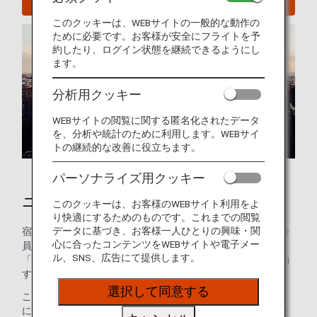
このクッキーは、WEBサイトの一般的な動作の
ために必要です。お客様が安全にフライトを予
約したり、ログイン状態を継続できるようにし
ます。
分析用クッキー
WEBサイトの閲覧に関する匿名化されたデータ
を、分析や統計のために利用します。WEBサイ
トの継続的な改善に役立ちます。
パーソナライズ用クッキー
ニューヨークのホテル
このクッキーは、お客様のWEBサイト利用をよ
り快適にするためのものです。これまでの閲覧
データに基づき、お客様一人ひとりの興味・関
宿泊施設のご予約はお済みですか？ANAマイレージクラブ会
心に合ったコンテンツをWEBサイトや電子メー
員のお客様は、世界の約100万軒のホテルが利用できる
ル、SNS、広告にて提供します。
「ANAワールドホテル」サービスを使って、ホテルをご予約
することができます。
選択して同意する
このサービスを使えば、ANAマイレージクラブのアカウント
にログインして最適なホテルを選ぶだけで、マイルを貯めた