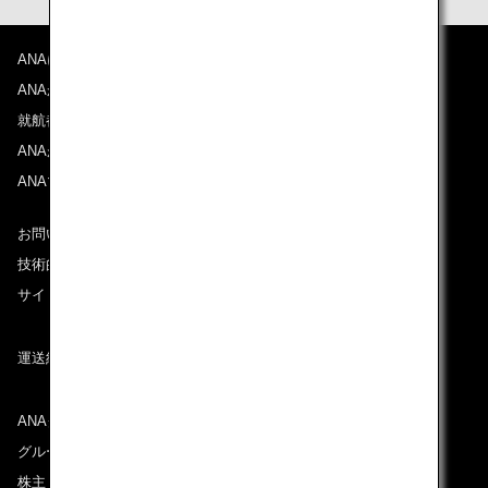
ANAについて
ANAからのお知らせ
就航都市
ANAがお約束する体験
ANAマイレージクラブ
お問い合わせ
技術的なお問い合わせ（推奨環境）
サイトマップ
運送約款
ANAグループについて
グループ企業一覧
株主・投資家情報