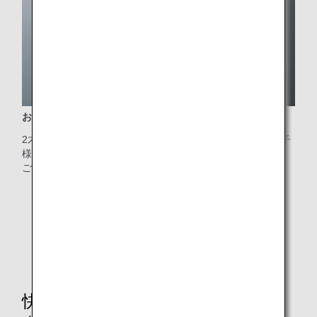
お子様向けのお食事（CHML）
2才から5才までのお子様向けのお食事です。柔らかく、お子
様でもお召し上がりになりやすいものをご提供しています。
ご希望の方は、
お子様向けのお食事
からご予約ください。
* 座席を保有するお子様が対象です。
* 画像はイメージです。
快適にお過ごしいただくための機