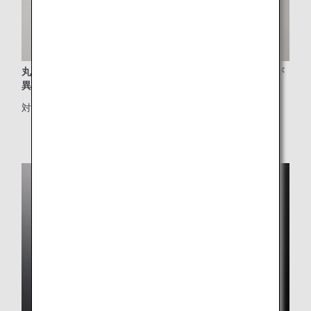
丸八真綿の羽毛コンフォーター（掛け布団）と両面で硬さが
異なる二重構造の枕
対象クラス：ビジネスクラス