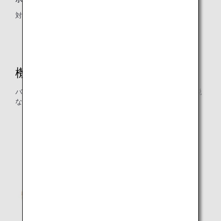
対象クラス：プレミアムエコノミー
機内販売
バラエティ豊かなラインナップを誇るANAの機内販売。免税
ならではのお手頃な価格で提供します。