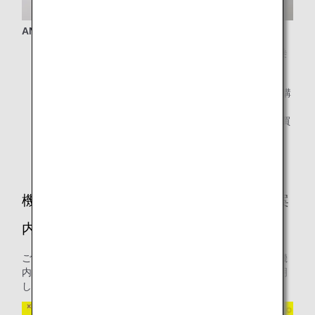
ANA HONU ぬいぐるみ（ラニ・カイ・ラー）
* 機内でのご注文：FLYING HONU（A380型機）ご搭乗
時のみご購入いただけます。
* プリオーダーサービス：全路線で「3色セット」をご購
入いただけます。なお、各色の「単体購入」は、
FLYING HONU（A380型機）にご搭乗のお客様のみお買
い求めいただけます。
機内免税品プリオーダーサービスご利用案
内
ご搭乗前に機内免税品販売の商品をお申し込みいただける機
内免税品プリオーダーサービスについてご利用の流れを説明
します。