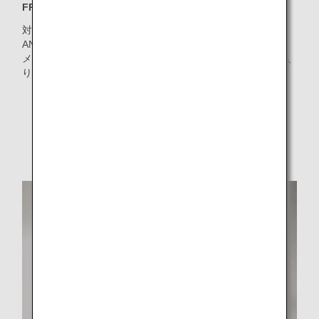
FRANZI（フランツィ）のアメニティポーチ
対象クラス：ファーストクラス
ANAオリジナルデザイン。FRANZI（フランツィ）が機内ア
メニティを手掛けるのは世界初！コスメデコルテの化粧品入
り
* ポーチの形状、色は時期により異なります。
* 予告なく仕様を変更する場合があります。