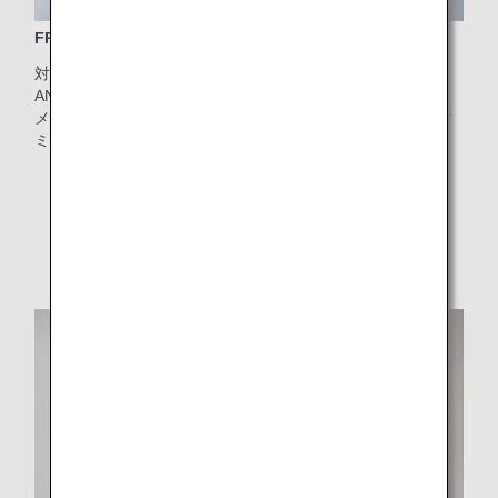
FRANZI（フランツィ）のアメニティポーチ
対象クラス：ビジネスクラス
ANAオリジナルデザイン。FRANZI（フランツィ）が機内ア
メニティを手掛けるのは世界初！CULTI MILANO（クルティ
ミラノ）の化粧品入り
* ポーチの形状、色は時期により異なります。
* 予告なく仕様を変更する場合があります。