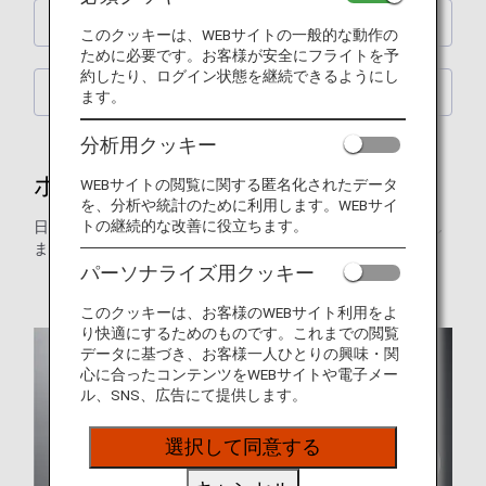
お子様向けのサービス
このクッキーは、WEBサイトの一般的な動作の
ために必要です。お客様が安全にフライトを予
約したり、ログイン状態を継続できるようにし
アメニティ
ます。
分析用クッキー
ホノルル線の機内食メニュー
WEBサイトの閲覧に関する匿名化されたデータ
を、分析や統計のために利用します。WEBサイ
トの継続的な改善に役立ちます。
日本発のホノルル線でお楽しみいただける機内食をご案内し
ます。
パーソナライズ用クッキー
* 画像はイメージです。
このクッキーは、お客様のWEBサイト利用をよ
り快適にするためのものです。これまでの閲覧
データに基づき、お客様一人ひとりの興味・関
心に合ったコンテンツをWEBサイトや電子メー
ル、SNS、広告にて提供します。
選択して同意する