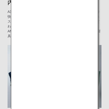
内アメニティ
A380型機「FLYING HONU」の就航に合わせて、機内でより
快適にお過ごしいただけるよう、ファーストクラスとビジネ
スクラスの機内アメニティを一新しました。天然素材にこだ
わった寝具で、快適なひとときをお過ごしください。また、
ANA COUCHiiをご利用のお客様には、カウチシート専用の寝
具をご用意しています。