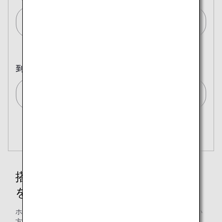
ブリュッセル(全て)/Brussels (All)[BRU]
到着地
東京(全て)/Tokyo (All)[TYO]
複数都市で検索
閉じる
エコノミークラス
開く
往復で異なるクラスで検索
運賃タイプ指定なし
ご利用条件
搭乗クラス別の機内食・ドリンク
を見る
往路出発日および時間帯
ホノルル線以外の機内食・ドリンクについてご確認頂きたい
日付を選択
方は下記から、ご確認頂けます。