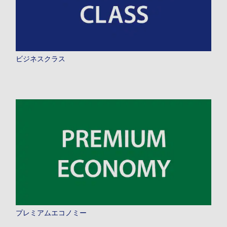
プロモーションコードについて
ビジネスクラス
前後3日の運賃を検索
・表示金額は選択いただいた条件でのもっともおトクな運賃となりま
す。
・表示金額と空席状況は最新ではない場合があります。[検索する]ボタ
ンより最新の空席照会結果をご確認ください。
・「＊」は現在金額が確認できない都市・日付となります。空席照会結
果画面にて最新の情報をご確認ください。
・表示金額には、運賃、
燃油特別付加運賃
、
航空保険特別料金
、その他
の各種税金、料金などが含まれます。発券時に再計算するため、変動す
る可能性があります。
・複数空港がある都市においては、複数空港の中でのおトクな運賃が表
示される場合があります。
検索する
プレミアムエコノミー