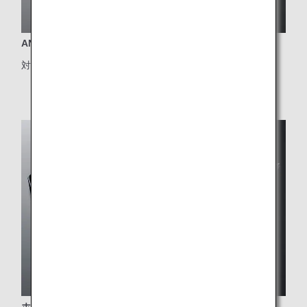
ANA自慢のシェフの技が結集したビジネスクラス機内食
対象クラス：ビジネスクラス
ホノルル線限定のプレミアムエコノミーメニュー