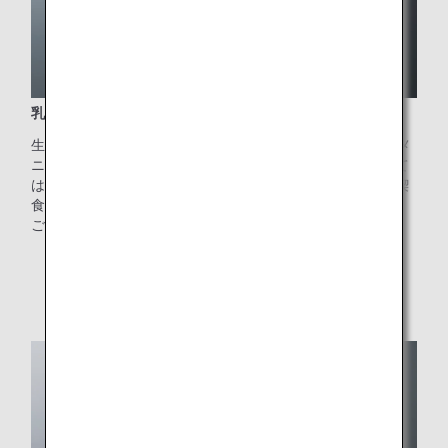
乳幼児向けのお食事（BBML）
生後6カ月から2才未満までのお子様が対象のお食事です。メ
ニュー内容は主に離乳食期のお食事となっており、例として
は瓶詰めのピューレやスープなどをご提供しております。喫
食可否については必ず同伴者の方が確認してください。
ご希望の方は、
お子様向けのお食事
からご予約ください。
* 画像はイメージです。