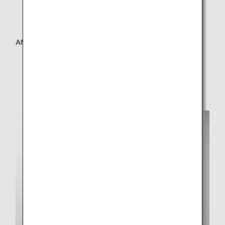
ANA ふわふわHONUマスコットセット
* 機内とプリオーダーサービスにてご購入いただけま
す。