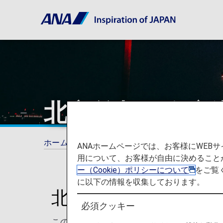
北京首都国際空
ホーム
ご旅行の準備
空港と都市に関する
ANAホームページでは、お客様にWE
用について、お客様が自由に決めること
ー（Cookie）ポリシーについて
をご覧
に以下の情報を収集しております。
北京首都国際空港か
必須クッキー
このページでは、北京首都国際空港から目