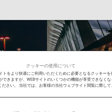
港
クッキーの使用について
情報
北京首都国際空港
Bサイトをより快適にご利用いただくために必要となるクッキー
ができますが、WEBサイトのいくつかの機能が享受できなくな
ください。 当社では、お客様の当社ウェブサイト閲覧に際し
らの発着
的地までの役立つ情報をご紹介します。