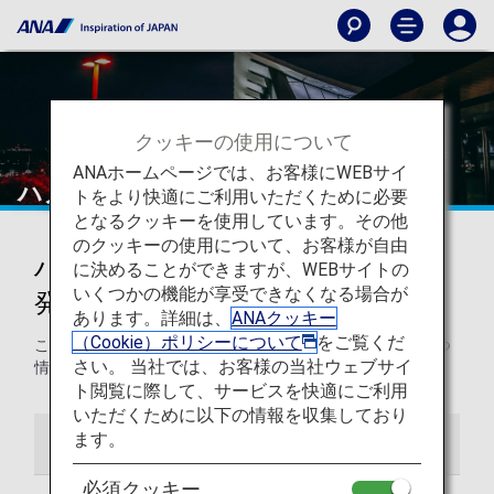
クッキーの使用について
ANAホームページでは、お客様にWEBサイ
ハノイ - ノイバイ国際空港
トをより快適にご利用いただくために必要
となるクッキーを使用しています。その他
のクッキーの使用について、お客様が自由
ハノイ - ノイバイ国際空港からの
に決めることができますが、WEBサイトの
いくつかの機能が享受できなくなる場合が
発着
あります。詳細は、
ANAクッキー
（Cookie）ポリシーについて
をご覧くだ
このページでは、ノイバイ国際空港から目的地までの役立つ
さい。 当社では、お客様の当社ウェブサイ
情報をご紹介します。
ト閲覧に際して、サービスを快適にご利用
いただくために以下の情報を収集しており
ます。
空港ガイド
必須クッキー