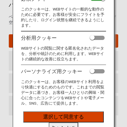
ハノイ - ノイバイ国際空港ガイド
このクッキーは、WEBサイトの一般的な動作の
ために必要です。お客様が安全にフライトを予
ベトナム・ノイバイ国際空港の発着ターミナルマップおよび
約したり、ログイン状態を継続できるようにし
空港内に関するその他の情報。
ます。
分析用クッキー
ハノイ - ノイバイ国際空港ウェブサイト
WEBサイトの閲覧に関する匿名化されたデータ
を、分析や統計のために利用します。WEBサイ
トの継続的な改善に役立ちます。
到着ターミナル
パーソナライズ用クッキー
このクッキーは、お客様のWEBサイト利用をよ
出発ターミナル
り快適にするためのものです。これまでの閲覧
データに基づき、お客様一人ひとりの興味・関
心に合ったコンテンツをWEBサイトや電子メー
ル、SNS、広告にて提供します。
お乗り継ぎ
選択して同意する