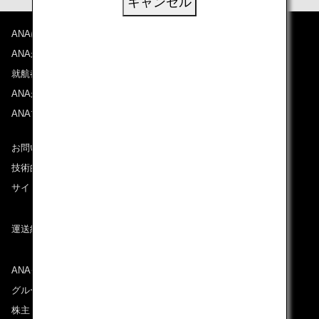
キャンセル
ANAについて
ANAからのお知らせ
就航都市
ANAがお約束する体験
ANAマイレージクラブ
お問い合わせ
技術的なお問い合わせ（推奨環境）
サイトマップ
運送約款
ANAグループについて
グループ企業一覧
株主・投資家情報