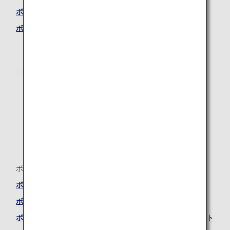
ボーイング787-8 ―プレミアムエコノミーシート
ボーイング787-8 ―エコノミークラスシート
ボーイング777-300ER（77W）
ボーイング777-300ER (77W) ―ファーストクラスシート
ボーイング777-300ER (77W) ―ビジネスクラスシート
ボーイング777-300ER (77W) ―プレミアムエコノミーシート