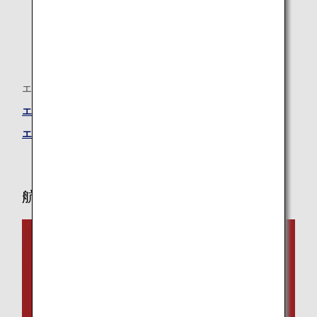
エアバスA320neo
エアバスA320neo ―ビジネスクラスシート
エアバスA320neo ―エコノミークラスシート
航空機および機内サービスに関する情報