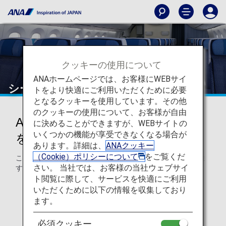
クッキーの使用について
ANAホームページでは、お客様にWEBサイ
シート一覧
トをより快適にご利用いただくために必要
となるクッキーを使用しています。その他
のクッキーの使用について、お客様が自由
ANA機で利用可能なシートの情報
に決めることができますが、WEBサイトの
いくつかの機能が享受できなくなる場合が
を取得
あります。詳細は、
ANAクッキー
（Cookie）ポリシーについて
をご覧くだ
ここでは、国際路線で利用できる一般的な座席をご紹介しま
さい。 当社では、お客様の当社ウェブサイ
す。
ト閲覧に際して、サービスを快適にご利用
いただくために以下の情報を収集しており
ます。
必須クッキー