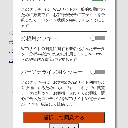
このクッキーは、WEBサイトの一般的な動作の
ために必要です。お客様が安全にフライトを予
約したり、ログイン状態を継続できるようにし
ます。
ボーイング787-10（781）
分析用クッキー
ボーイング787-10（781）―ビジネスクラスシート
WEBサイトの閲覧に関する匿名化されたデータ
ボーイング787-10（781）―プレミアムエコノミーシート
を、分析や統計のために利用します。WEBサイ
トの継続的な改善に役立ちます。
ボーイング787-10（781）―エコノミークラスシート
パーソナライズ用クッキー
このクッキーは、お客様のWEBサイト利用をよ
り快適にするためのものです。これまでの閲覧
データに基づき、お客様一人ひとりの興味・関
心に合ったコンテンツをWEBサイトや電子メー
ル、SNS、広告にて提供します。
選択して同意する