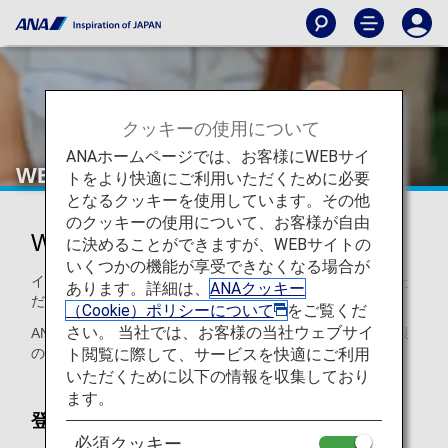
クッキーの使用について
ANAホームページでは、お客様にWEBサイ
WEBサイトでのお手続き
トをより快適にご利用いただくために必要
となるクッキーを使用しています。その他
のクッキーの使用について、お客様が自由
WEBサイトでのお手続き
に決めることができますが、WEBサイトの
いくつかの機能が享受できなくなる場合が
インターネットでご予約の際に、お手伝いをお申し込みいた
あります。詳細は、
ANAクッキー
だく方法のご案内です。
（Cookie）ポリシーについて
をご覧くだ
さい。 当社では、お客様の当社ウェブサイ
ANAウェブサイトでは、予約時または予約後に、搭乗者情報
ト閲覧に際して、サービスを快適にご利用
の入力画面でおからだの状態をご登録いただけます。
いただくために以下の情報を収集しており
ます。
登録できる内容
必須クッキー