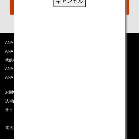
キャンセル
おからだの不自由な方の相談デスク
ANAについて
ANAからのお知らせ
就航都市
ANAがお約束する体験
ANAマイレージクラブ
お問い合わせ
技術的なお問い合わせ（推奨環境）
サイトマップ
運送約款