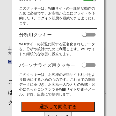
歩行に不自由がある（歩行の程度、車いすの有無など）
このクッキーは、WEBサイトの一般的な動作の
目に不自由がある
ために必要です。お客様が安全にフライトを予
約したり、ログイン状態を継続できるようにし
耳に不自由がある
ます。
妊娠中で出産予定日を含め28日以内のご搭乗*1
分析用クッキー
*1 妊娠中は予約後のみご登録いただけます。
WEBサイトの閲覧に関する匿名化されたデータ
上記以外のお手伝いが必要な場合はANAおからだの不自由な
を、分析や統計のために利用します。WEBサイ
方の相談デスクまでご連絡ください。
トの継続的な改善に役立ちます。
国際線のご予約
パーソナライズ用クッキー
このクッキーは、お客様のWEBサイト利用をよ
り快適にするためのものです。これまでの閲覧
ご不明な点や、ご不安をお持ちのお客様
データに基づき、お客様一人ひとりの興味・関
心に合ったコンテンツをWEBサイトや電子メー
は、ANAおからだの不自由な方の相談デス
ル、SNS、広告にて提供します。
クに遠慮なくお問い合わせください。
選択して同意する