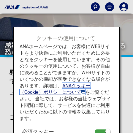
クッキーの使用について
感染症・インフルエンザに感染している
ANAホームページでは、お客様にWEBサイ
恐れのあるお客様
トをより快適にご利用いただくために必要
となるクッキーを使用しています。その他
のクッキーの使用について、お客様が自由
感染症・インフルエンザに感染し
に決めることができますが、WEBサイトの
いくつかの機能が享受できなくなる場合が
ている恐れのあるお客様
あります。詳細は、
ANAクッキー
（Cookie）ポリシーについて
をご覧くだ
ご搭乗時の注意事項のご案内です。
さい。 当社では、お客様の当社ウェブサイ
ト閲覧に際して、サービスを快適にご利用
いただくために以下の情報を収集しており
ご搭乗時の注意事項
ます。
必須クッキー