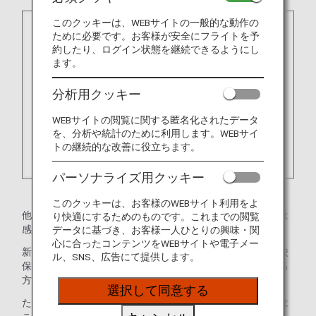
このクッキーは、WEBサイトの一般的な動作の
ために必要です。お客様が安全にフライトを予
約したり、ログイン状態を継続できるようにし
ます。
分析用クッキー
WEBサイトの閲覧に関する匿名化されたデータ
を、分析や統計のために利用します。WEBサイ
トの継続的な改善に役立ちます。
パーソナライズ用クッキー
このクッキーは、お客様のWEBサイト利用をよ
他のお客様に伝染する恐れがある、重大な感染症の方または
り快適にするためのものです。これまでの閲覧
感染症の疑いがある方は原則としてご搭乗いただけません。
データに基づき、お客様一人ひとりの興味・関
心に合ったコンテンツをWEBサイトや電子メー
新型コロナウイルス感染症・インフルエンザ・風疹など学校
ル、SNS、広告にて提供します。
保健安全法に定められた感染症の出席停止期間中に該当する
方も同様に航空機への搭乗には適しておりません。
選択して同意する
ただし、医師により感染の恐れがないと認められた場合には