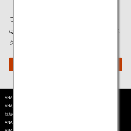
ご不明な点や、ご不安をお持ちのお客様
は、ANAおからだの不自由な方の相談デス
クに遠慮なくお問い合わせください。
おからだの不自由な方の相談デスク
ANAについて
ANAからのお知らせ
就航都市
ANAがお約束する体験
ANAマイレージクラブ