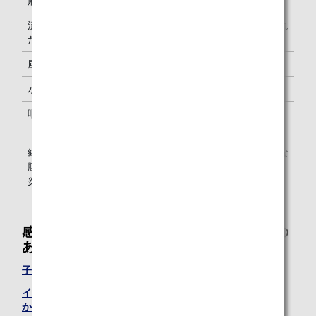
麻疹（はしか）
熱が下がった後3日を経過するまで
流行性耳下腺炎（お
耳下腺、顎下腺または舌下線の腫れ
たふくかぜ）
が発現した後5日を経過するまで
風疹（三日ばしか）
発疹が消えるまで
水痘
全ての発疹がかさぶたになるまで
咽頭結膜熱
主な症状がなくなった後2日を経過
するまで
結核、髄膜炎菌性髄
症状により医師が感染のおそれがな
膜炎、流行性角結膜
いと認めるまで
炎など
感染症・インフルエンザに感染している恐れの
あるお客様からのよくあるご質問
子供が感染症にかかりました。航空機には乗れますか？
インフルエンザや新型コロナ感染症で航空機には乗れます
か？