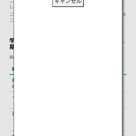
この限りではありませんので、主治医にご確認をお願いいた
キャンセル
します。場合によっては診断書をご用意していただくことも
ございます。詳細は「
診断書の記入に際してのご案内
」を
ご参照ください。
学校保健安全法に定められた感染症の出席停止
期間
病名別の出席停止期間の一部をご紹介いたします。
病名
出席停止期間
新型コロナウイルス
発症した後5日を経過し、かつ症状
感染症
が軽快した後1日を経過するまで
インフルエンザ
発症した後5日を経過し、かつ熱が
下がった後2日を経過するまで
百日咳
特有の咳がでなくなるまで、または
抗菌性物質製剤による治療が終了す
るまで