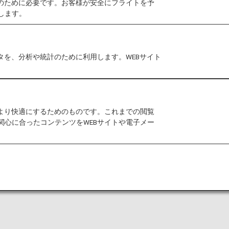
作のために必要です。お客様が安全にフライトを予
します。
なった状態でのご搭乗が必要なお客様へストレッチャー
タを、分析や統計のために利用します。WEBサイト
「日本国内線」「国際線」アイコンの記載がある
ります。アイコンの記載がない項目は、日本国内
をより快適にするためのものです。これまでの閲覧
関心に合ったコンテンツをWEBサイトや電子メー
時
よくあるご質問・お問い合わせ