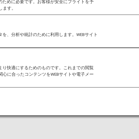
作のために必要です。お客様が安全にフライトを予
します。
港においては事前告知なくサービス、営業時間が変更する
タを、分析や統計のために利用します。WEBサイト
室条件に制約がある場合があります。
、
シルバークリスラウンジ
、
カイララウンジ
をご利用いた
をより快適にするためのものです。これまでの閲覧
関心に合ったコンテンツをWEBサイトや電子メー
準を記載しております。
便国際線から他航空会社国内線にお乗り継ぎの場合には
い合わせください。
は、こちらのラウンジではご利用いただけません。