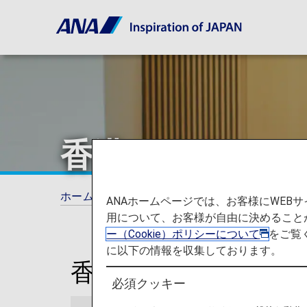
香港
ホーム
ご旅行の準備
ラウンジ
香港
ANAホームページでは、お客様にWE
用について、お客様が自由に決めること
ー（Cookie）ポリシーについて
をご覧
に以下の情報を収集しております。
香港国際空港ラウン
必須クッキー