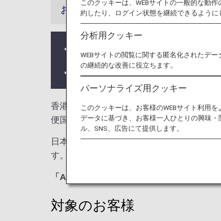
このクッキーは、WEBサイトの一般的な動
お知らせ
約したり、ログイン状態を継続できるように
分析用クッキー
ラウンジ所有者がANAではない空
WEBサイトの閲覧に関する匿名化されたデー
の継続的な改善に役立ちます。
ラウンジが所在する国や州により入
パーソナライズ用クッキー
香港国際空港では、
ユナイテッド クラブ
このクッキーは、お客様のWEBサイト利用
データに基づき、お客様一人ひとりの興味・
便国際線を利用される際のラウンジ入室基
ル、SNS、広告にて提供します。
日本国外の空港にて、ANAグループ運航
す。入室基準に関しては各運航会社にお問
「ANA SUITE LOUNGE」ご利用券
対象のお客様