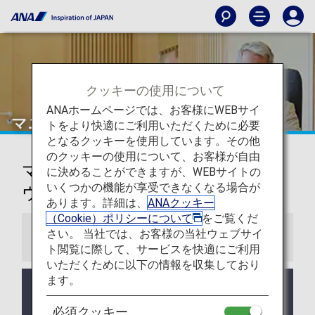
クッキーの使用について
ANAホームページでは、お客様にWEBサイ
マニラ
トをより快適にご利用いただくために必要
となるクッキーを使用しています。その他
のクッキーの使用について、お客様が自由
マニラ-ニノイ・アキノ国際空港ラ
に決めることができますが、WEBサイトの
いくつかの機能が享受できなくなる場合が
ウンジ
あります。詳細は、
ANAクッキー
（Cookie）ポリシーについて
をご覧くだ
さい。 当社では、お客様の当社ウェブサイ
お知らせ
ト閲覧に際して、サービスを快適にご利用
いただくために以下の情報を収集しており
ます。
ラウンジ所有者がANAではない空港においては事前
告知なくサービス、営業時間が変更する可能性があ
必須クッキー