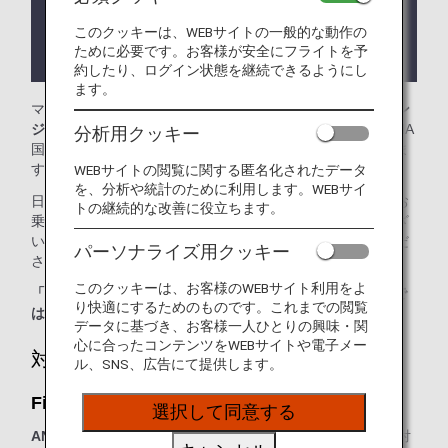
ります。
このクッキーは、WEBサイトの一般的な動作の
ラウンジが所在する国や州により入室条件に制約が
ために必要です。お客様が安全にフライトを予
ある場合があります。
約したり、ログイン状態を継続できるようにし
ます。
マニラ-ニノイ・アキノ国際空港では、
First Meridianラウン
ジ、PAGSSラウンジ
をご利用いただけます。本ページはANA
分析用クッキー
国際線を利用される際のラウンジ入室基準を記載しておりま
す。
WEBサイトの閲覧に関する匿名化されたデータ
を、分析や統計のために利用します。WEBサイ
日本国外の空港にて、ANA国際線から他航空会社国内線にお
トの継続的な改善に役立ちます。
乗り継ぎの場合には、ラウンジ入室基準が異なる場合がござ
います。入室基準に関しては各運航会社にお問い合わせくだ
パーソナライズ用クッキー
さい。
このクッキーは、お客様のWEBサイト利用をよ
「ANA SUITE LOUNGE」ご利用券は、こちらのラウンジで
り快適にするためのものです。これまでの閲覧
はご利用いただけません。
データに基づき、お客様一人ひとりの興味・関
心に合ったコンテンツをWEBサイトや電子メー
対象のお客様
ル、SNS、広告にて提供します。
First Meridianラウンジ：
選択して同意する
ANAグループ運航便
をご利用の、以下に該当するお客様が対