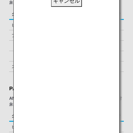
キャンセル
象となります。
クラス／ステイタス
ご同行者
ビジネスクラス
-
プレミアムエコノミー *1
-
「ダイヤモンドサービス」メンバー
1名様 *2
「プラチナサービス」メンバー
1名様 *2
スーパーフライヤーズ会員
1名様 *2
「スター アライアンス・ゴールド」メンバー
1名様 *2
PAGSSラウンジ：
ANAグループ運航便
をご利用の、以下に該当するお客様が対
象となります。
クラス／ステイタス
ご同行者
ビジネスクラス
-