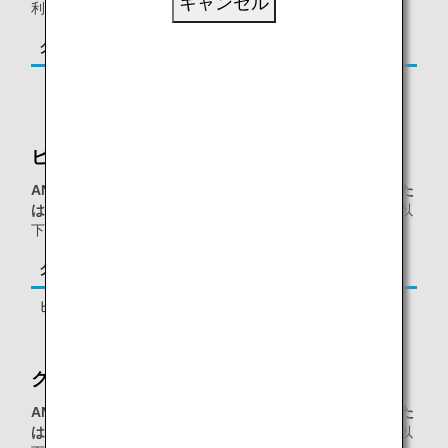
キャンセル
利用の、以下に該当するお客様が対象となります。
クラス／ステイタス
ご同行者
「ダイヤモンドサービス」メンバー *1
1名様 *2
ビジネスクラス シルバークリスラウンジ：
ANAグループ運航便（エアージャパン(NQ)便名を除く）また
は他スター アライアンス加盟航空会社運航便
をご利用の、以
下に該当するお客様が対象となります。
クラス／ステイタス
ご同行者
ビジネスクラス
1名様 *3
クリスフライヤーゴールドラウンジ：
ANAグループ運航便（エアージャパン(NQ)便名を除く）また
は他スター アライアンス加盟航空会社運航便
をご利用の、以