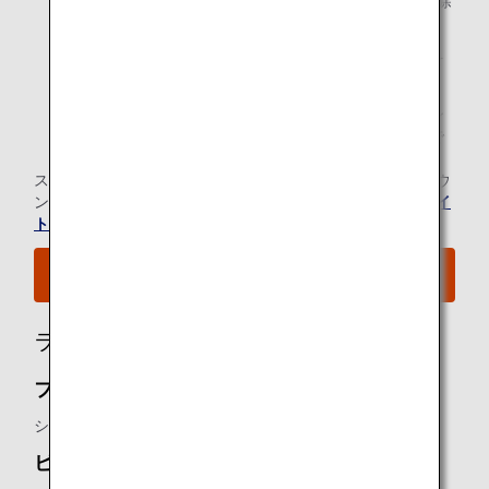
*1.
ANAグループ運航便（エアージャパン（NQ）便名を除
く）ご利用時に限ります。
*2.
メンバーご本人様と同一便でご出発の際にラウンジを
ご利用いただけます。
*3.
ビジネスクラスご利用のお客様が「スターアライアン
ス・ゴールド」メンバーの場合、ご本人様と同一便で
ご出発の際にラウンジをご利用いただけます。
スター アライアンス有料ラウンジ会員のお客様の当空港ラウ
ンジのご利用については、
スター アライアンスのウェブサイ
ト
にてご確認ください。
空港MAPはこちらをご覧ください。
ラウンジ所有者
ファーストクラス シルバークリスラウンジ：
シンガポール航空
ビジネスクラス シルバークリスラウンジ：