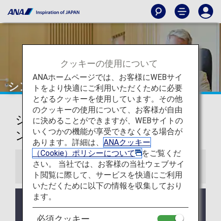
クッキーの使用について
ANAホームページでは、お客様にWEBサイ
シンガポール
トをより快適にご利用いただくために必要
となるクッキーを使用しています。その他
のクッキーの使用について、お客様が自由
シンガポール・チャンギ空港ラウ
に決めることができますが、WEBサイトの
いくつかの機能が享受できなくなる場合が
ンジ
あります。詳細は、
ANAクッキー
（Cookie）ポリシーについて
をご覧くだ
さい。 当社では、お客様の当社ウェブサイ
お知らせ
ト閲覧に際して、サービスを快適にご利用
いただくために以下の情報を収集しており
ます。
ラウンジ所有者がANAではない空港においては事前
告知なくサービス、営業時間が変更する可能性があ
必須クッキー