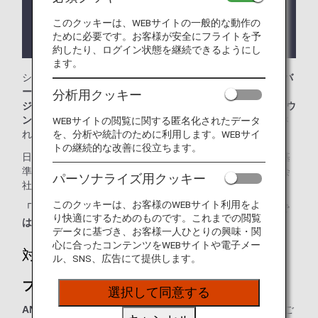
ります。
このクッキーは、WEBサイトの一般的な動作の
ラウンジが所在する国や州により入室条件に制約が
ために必要です。お客様が安全にフライトを予
ある場合があります。
約したり、ログイン状態を継続できるようにし
ます。
シンガポール・チャンギ空港では、
ファーストクラス シルバ
ークリスラウンジ、ビジネスクラス シルバークリスラウン
分析用クッキー
ジ
、
クリスフライヤーゴールドラウンジ
、
SATSプレミアラウ
ンジ
をご利用いただけます。本ページはANA国際線を利用さ
WEBサイトの閲覧に関する匿名化されたデータ
を、分析や統計のために利用します。WEBサイ
れる際のラウンジ入室基準を記載しております。
トの継続的な改善に役立ちます。
日本国外の空港にてお乗り継ぎの場合には、ラウンジ入室基
準が異なる場合がございます。入室基準に関しては各運航会
パーソナライズ用クッキー
社にお問い合わせください。
このクッキーは、お客様のWEBサイト利用をよ
「ANA SUITE LOUNGE」ご利用券は、こちらのラウンジで
り快適にするためのものです。これまでの閲覧
はご利用いただけません。
データに基づき、お客様一人ひとりの興味・関
心に合ったコンテンツをWEBサイトや電子メー
対象のお客様
ル、SNS、広告にて提供します。
ファーストクラス シルバークリスラウンジ：
選択して同意する
ANAグループ運航便（エアージャパン(NQ)便名を除く）
をご