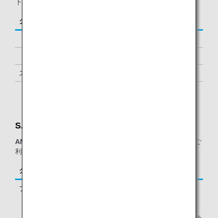
下に該当するお客様が対象となります。
クラス／ステイタス
ご同行者
「ダイヤモンドサービス」メンバー
1名様 *2
「プラチナサービス」メンバー
1名様 *2
スーパーフライヤーズ会員
1名様 *2
「スター アライアンス・ゴールド」メンバー
1名様 *2
SATSプレミアラウンジ：
ANAグループ運航便（エアージャパン(NQ)便名を除く）
をご
利用の、以下に該当するお客様が対象となります。
クラス／ステイタス
ご同行者
プレミアムエコノミー *1
-