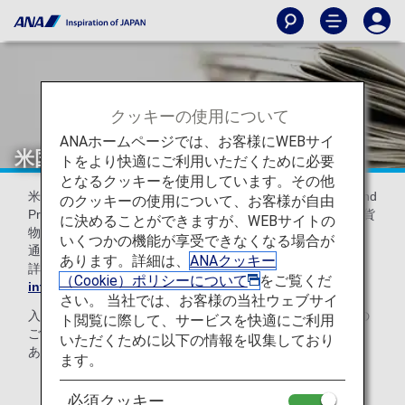
クッキーの使用について
ANAホームページでは、お客様にWEBサイ
米国へ犬を連れて渡航されるお客様へ
トをより快適にご利用いただくために必要
となるクッキーを使用しています。その他
米国疾病予防管理センター（Centers for Disease Control and
のクッキーの使用について、お客様が自由
Prevention、以下CDC）より、2024年8月1日以降に旅客、貨
に決めることができますが、WEBサイトの
物便で米国に到着する全ての犬の入国条件が改定される旨、
いくつかの機能が享受できなくなる場合が
通達が発行されています。
あります。詳細は、
ANAクッキー
詳細につきましては、CDCのウェブサイト
Bringing a Dog
（Cookie）ポリシーについて
をご覧くだ
into the U.S.（英語のみ）
よりご確認ください。
さい。 当社では、お客様の当社ウェブサイ
入国条件を満たさず到着した犬は入国を拒否され、お客様の
ト閲覧に際して、サービスを快適にご利用
ご負担にて出発地等にお戻しいただくことになりますので、
いただくために以下の情報を収集しており
あらかじめご了承ください。
ます。
必須クッキー