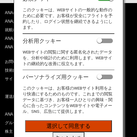
このクッキーは、WEBサイトの一般的な動作の
ANAについて
ために必要です。お客様が安全にフライトを予
ANAからのお知らせ
約したり、ログイン状態を継続できるようにし
ます。
就航都市
ANAがお約束する体験
分析用クッキー
ANAマイレージクラブ
WEBサイトの閲覧に関する匿名化されたデータ
を、分析や統計のために利用します。WEBサイ
お問い合わせ
トの継続的な改善に役立ちます。
技術的なお問い合わせ（推奨環境）
パーソナライズ用クッキー
サイトマップ
このクッキーは、お客様のWEBサイト利用をよ
り快適にするためのものです。これまでの閲覧
運送約款
データに基づき、お客様一人ひとりの興味・関
心に合ったコンテンツをWEBサイトや電子メー
ル、SNS、広告にて提供します。
ANAグループについて
グループ企業一覧
選択して同意する
株主・投資家情報