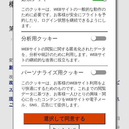
概要
このクッキーは、WEBサイトの一般的な動作の
ために必要です。お客様が安全にフライトを予
約したり、ログイン状態を継続できるようにし
ます。
第9条（特典の種類）
分析用クッキー
「ANA日本国内線アップグレード特典」を追加しました。
WEBサイトの閲覧に関する匿名化されたデータ
を、分析や統計のために利用します。WEBサイ
トの継続的な改善に役立ちます。
変更点の新旧対照表は下記をご確認ください。
新旧対照表
パーソナライズ用クッキー
改定後の規約全文につきましては、下記をご確認ください。
改定後のANAマイレージクラブ ファミリーアカウントサービ
このクッキーは、お客様のWEBサイト利用をよ
り快適にするためのものです。これまでの閲覧
ス ご利用上の規約
データに基づき、お客様一人ひとりの興味・関
現在のANAマイレージクラブ ファミリーアカウントサービス
心に合ったコンテンツをWEBサイトや電子メー
ご利用上の規約はこちら
ル、SNS、広告にて提供します。
選択して同意する
2025年5月20日
全日本空輸株式会社