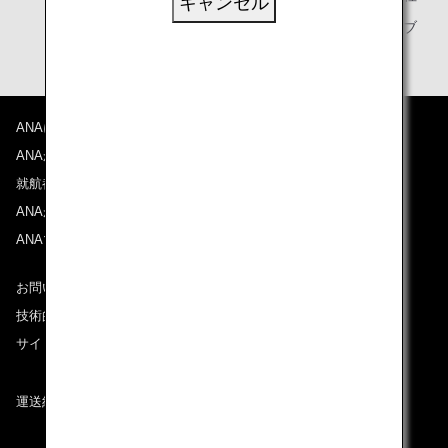
キャンセル
ANAマイレージクラブ
ANAについて
ANAからのお知らせ
就航都市
ANAがお約束する体験
ANAマイレージクラブ
お問い合わせ
技術的なお問い合わせ（推奨環境）
サイトマップ
運送約款