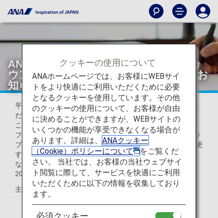
クッキーの使用について
ANAマイレージクラブ ファミリーアカ
ウントサービス ご利用上の規約改定のお
ANAホームページでは、お客様にWEBサイ
知らせ
トをより快適にご利用いただくために必要
となるクッキーを使用しています。その他
平素よりANA便ならびにANAマイレージクラブをご利用いた
のクッキーの使用について、お客様が自由
だき、誠にありがとうございます。
に決めることができますが、WEBサイトの
この度、2026年5月19日（火）を改定日として、ANAカード
いくつかの機能が享受できなくなる場合が
ファミリーマイル ご利用上の規約およびANAマイレージクラ
あります。詳細は、
ANAクッキー
ブ ファミリーアカウントサービス ご利用上の規約を一部変更
（Cookie）ポリシーについて
をご覧くだ
する旨をお知らせいたします。
さい。 当社では、お客様の当社ウェブサイ
なお、2026年5月18日搭乗分までは現行の規約が適用され、
ト閲覧に際して、サービスを快適にご利用
2026年5月19日搭乗分以降は改定後の規約が適用されます。
いただくために以下の情報を収集しており
主な改定点は以下の通りです。
ます。
必須クッキー