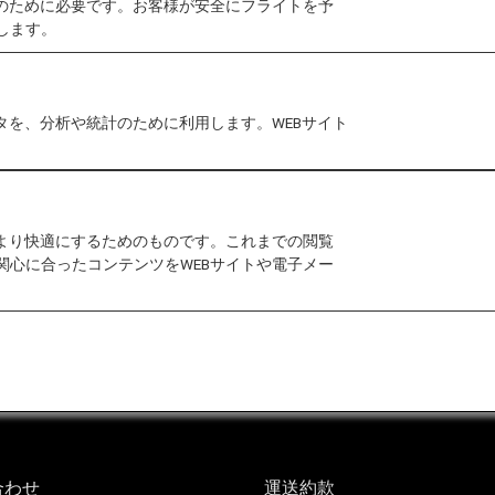
作のために必要です。お客様が安全にフライトを予
します。
タを、分析や統計のために利用します。WEBサイト
でに旅行開始する場合
をより快適にするためのものです。これまでの閲覧
関心に合ったコンテンツをWEBサイトや電子メー
る場合の「国際運送約款（旅客及び手荷物）」はこちら
合わせ
運送約款