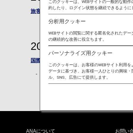
このクッキーは、WEBサイトの一般的な動
約したり、ログイン状態を継続できるように
旅客手荷物運送約款
分析用クッキー
WEBサイトの閲覧に関する匿名化されたデー
の継続的な改善に役立ちます。
2026年5月18日ま
パーソナライズ用クッキー
国際運送約款（旅客及び手荷物）
このクッキーは、お客様のWEBサイト利用
データに基づき、お客様一人ひとりの興味・
2026年3月28日までに旅行開始す
ル、SNS、広告にて提供します。
ANAについて
お問い