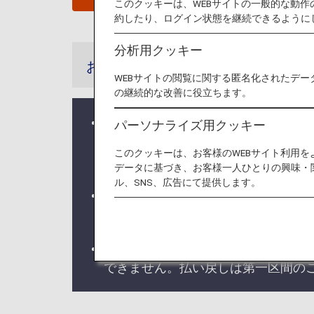
このクッキーは、WEBサイトの一般的な動
約したり、ログイン状態を継続できるように
分析用クッキー
お知らせ
WEBサイトの閲覧に関する匿名化されたデー
の継続的な改善に役立ちます。
システムの不具合により、国内線特典
パーソナライズ用クッキー
ービスの情報が連携されない事象が
このクッキーは、お客様のWEBサイト利用
ステイタスカードやデジタルカード
データに基づき、お客様一人ひとりの興味・
ル、SNS、広告にて提供します。
2026年5月19日搭乗分からANA
スの各種取り扱い
をご確認ください
2026年5月18日搭乗分までのAN
できません。払い戻しは第一区間のご