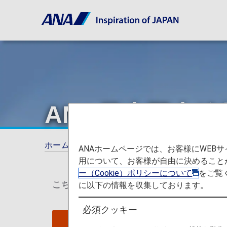
ANA日本国内線
ホーム
ANAマイレージクラブ
ANA日本
ANAホームページでは、お客様にWE
用について、お客様が自由に決めること
ー（Cookie）ポリシーについて
をご覧
こちらのページは
2026年5月19日以降の
に以下の情報を収集しております。
必須クッキー