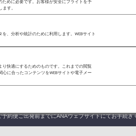
作のために必要です。お客様が安全にフライトを予
します。
タを、分析や統計のために利用します。WEBサイト
航空券をWEBでご予約の場合、ANA以外の運航便で
発生しております。ご不便をおかけいたしますが、プレ
をより快適にするためのものです。これまでの閲覧
をご提示ください。
関心に合ったコンテンツをWEBサイトや電子メー
国内線特典航空券の各種取り扱いに変更点がございます。詳
。
A国内線特典航空券は、有効期限内であっても2026年5月
予約便ご出発前までにANAウェブサイトにてお手続き