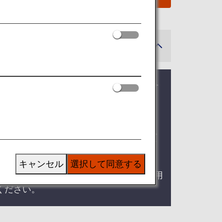
はご登録いただいたプレミアムメンバーサ
ミアムメンバーサービス特典ご利用時は
しくは
ANAマイレージクラブ会員サービ
キャンセル
選択して同意する
19日以降への予約変更・搭乗分としてご利用
ください。