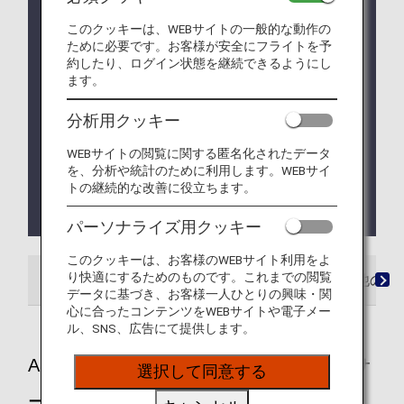
システムの不具合により、国内線特典航空券をWEB
このクッキーは、WEBサイトの一般的な動作の
でご予約の場合、ANA以外の運航便ではご登録いた
ために必要です。お客様が安全にフライトを予
だいたプレミアムメンバーサービスの情報が連携さ
約したり、ログイン状態を継続できるようにし
れない事象が発生しております。ご不便をおかけい
ます。
たしますが、プレミアムメンバーサービス特典ご利
用時はステイタスカードやデジタルカードをご提示
分析用クッキー
ください。
WEBサイトの閲覧に関する匿名化されたデータ
2028年4月よりANAスーパーフライヤーズカードの
を、分析や統計のために利用します。WEBサイ
サービスリニューアルを実施いたします。
トの継続的な改善に役立ちます。
詳しくは
ANAスーパーフライヤーズカードの制度変
更
をご確認ください。
パーソナライズ用クッキー
このクッキーは、お客様のWEBサイト利用をよ
り快適にするためのものです。これまでの閲覧
ANA運航便
スター アライアンス提携便
他の提
データに基づき、お客様一人ひとりの興味・関
心に合ったコンテンツをWEBサイトや電子メー
ル、SNS、広告にて提供します。
ANA運航便にご搭乗のお客様へ提供するサ
選択して同意する
ービス