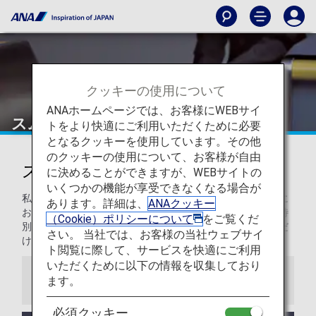
クッキーの使用について
ANAホームページでは、お客様にWEBサイ
スムーズな空の旅
トをより快適にご利用いただくために必要
となるクッキーを使用しています。その他
のクッキーの使用について、お客様が自由
スムーズで快適な空の旅
に決めることができますが、WEBサイトの
いくつかの機能が享受できなくなる場合が
私どもは、プレミアムメンバーの皆さまにできる限り快適に
あります。詳細は、
ANAクッキー
お過ごしいただけるよう心がけています。そして、以下の特
（Cookie）ポリシーについて
をご覧くだ
別なサービスを通して、お客様の空の旅によりご満足いただ
さい。 当社では、お客様の当社ウェブサイ
けることを願っております。
ト閲覧に際して、サービスを快適にご利用
いただくために以下の情報を収集しており
ます。
お知らせ
必須クッキー