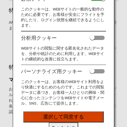
このクッキーは、WEBサイトの一般的な動作の
特典利用の対象となるお客様
ために必要です。お客様が安全にフライトを予
約したり、ログイン状態を継続できるようにし
ANAマイレージクラブ（AMC）会員ご本人様、会員の配偶者
ます。
または同性パートナー、2親等以内のご親族が対象です。
分析用クッキー
事前に特典利用者登録が必要です。
本会員のお客様のみ、マイルを提携ポイントに交換する
WEBサイトの閲覧に関する匿名化されたデータ
ことができます。
を、分析や統計のために利用します。WEBサイ
トの継続的な改善に役立ちます。
特典をお申し込み時のポイント
パーソナライズ用クッキー
マイルの有効期限にお気を付けください
このクッキーは、お客様のWEBサイト利用をよ
り快適にするためのものです。これまでの閲覧
お客様の口座に積算されたすべてのマイルは、「1～4」のグ
データに基づき、お客様一人ひとりの興味・関
ループに分かれます。グループごとに有効期限が異なり、そ
心に合ったコンテンツをWEBサイトや電子メー
れぞれの有効期限内のみ有効です。
ル、SNS、広告にて提供します。
各グループの違いは、「
マイル口座グループとは
」よりご確
認ください。
選択して同意する
マイルの有効期限は日本標準時に基づいています。