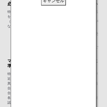
キャンセル
必ず会員ご本人様が特典をお申し込みください
特典をお申し込みいただく際には、本会員様のご本人様確認
をさせていただきます。ANAマイレージクラブお客様番号
（10桁）をお手元にご用意ください。お客様番号のご提示が
ない場合、お申し込みをお受けできません。
原則として、会員ご本人様以外の方のお申し込みはお受
けできません。
代理人の方が特典をお申し込みの際は、代理人の方のご
本人確認をさせていただきます。
マイルは有効期限およびマイル口座グループに
準じて使用されます。
特典交換に必要なマイルは、減算時に口座にある有効期限が
近いものから順に自動的に使用されます。
異なるマイル口座グループに同じ有効期限のマイルがある場
合は、以下の優先順位で自動的に合算して使用されます。
合算の優先順位：グループ4→3→2→1
各グループの違いは、「
マイル口座グループとは
」よりご確
認ください。