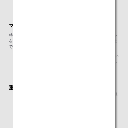
ANA国際線アップグレード特典
ANA提携航空会社特典航空券
マイルの払い戻しはできません
特典をご利用にならなかった場合、交換に使用されたマイル
をマイル口座へ払い戻すことや、他の特典に交換することは
できません。ご利用にならなかった特典は無効となります。
ANA特典航空券
や
ANA国際線アップグレード特典
につい
ては、未使用の場合、払い戻しの対象となります。詳し
くは各特典のご案内をご参照ください。
重要なお知らせ：
同一便で複数のお座席をご使用になるお客様は、特典航
空券をご利用いただけません。
特典のご利用条件は予告なく変更される場合がありま
す。