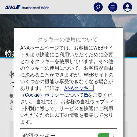
クッキーの使用について
ANAホームページでは、お客様にWEBサイ
特典のご利用と共有
トをより快適にご利用いただくために必要
となるクッキーを使用しています。その他
のクッキーの使用について、お客様が自由
特典のご利用とご利用者の登録に
に決めることができますが、WEBサイトの
いくつかの機能が享受できなくなる場合が
ついて
あります。詳細は、
ANAクッキー
（Cookie）ポリシーについて
をご覧くだ
獲得したマイルのご利用方法や、マイルを他の方がご利用で
さい。 当社では、お客様の当社ウェブサイ
きるようにご登録する方法について、詳しくご紹介いたしま
ト閲覧に際して、サービスを快適にご利用
す。
いただくために以下の情報を収集しており
ます。
特典のご利用について
特典利用者登録
必須クッキー