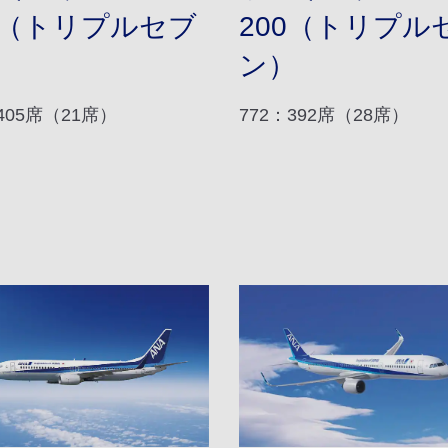
0（トリプルセブ
200（トリプル
）
ン）
405席（21席）
772：392席（28席）