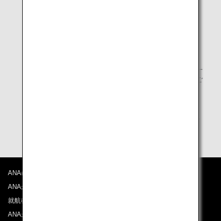
チェックインカウンター
成田SUITEチェックイン
空港ラウンジ
羽田・成田・関西
機内
国際線ファーストクラス、化粧室内ハンドソープ（一
部機材を除く。）、アロマカード配布（数に限りがご
ざいます。）
状況により、一部サービスを休止・変更している場合
がございます。
ANAについて
ANAからのお知らせ
就航都市
ANAがお約束する体験