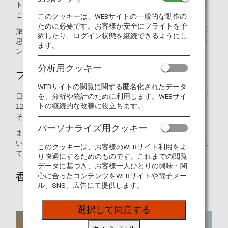
ト”Inspiration of JAPAN”を香りで表現した、他では経験する
ことのできない唯一無二の香りです。
このクッキーは、WEBサイトの一般的な動作の
ために必要です。お客様が安全にフライトを予
旅の気分を盛り上げるクールで個性的な強さと、深い森林を
約したり、ログイン状態を継続できるようにし
思わせる優しく豊かな広がりが、未来へのインスピレーショ
ます。
ンを予感させます。
分析用クッキー
ブレンド
WEBサイトの閲覧に関する匿名化されたデータ
を、分析や統計のために利用します。WEBサイ
日本古来の高野槙や吉野檜、またミントやローズマリーなど
トの継続的な改善に役立ちます。
12種類の100％天然アロマで調合され、人の感性に自然に、
そして本質的に響く香りに仕上げています。
パーソナライズ用クッキー
また、弊社オリジナルアロマは、上記の通り天然素材を用
い、国際機関における安全性の評価基準に基づいて製作され
このクッキーは、お客様のWEBサイト利用をよ
ております。
り快適にするためのものです。これまでの閲覧
データに基づき、お客様一人ひとりの興味・関
香りの演出
心に合ったコンテンツをWEBサイトや電子メー
ル、SNS、広告にて提供します。
選択して同意する