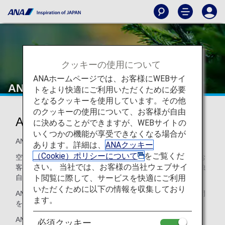
クッキーの使用について
ANAホームページでは、お客様にWEBサイ
ANAオリジナルアロマ
トをより快適にご利用いただくために必要
となるクッキーを使用しています。その他
のクッキーの使用について、お客様が自由
ANAオリジナルアロマ
に決めることができますが、WEBサイトの
いくつかの機能が享受できなくなる場合が
ANAはお客様を香りでおもてなしします。
あります。詳細は、
ANAクッキー
（Cookie）ポリシーについて
をご覧くだ
空港ラウンジや機内など、ANAと過ごしていただく空間でお
さい。 当社では、お客様の当社ウェブサイ
客様がより快適に、深い安らぎを感じていただけるよう、独
ト閲覧に際して、サービスを快適にご利用
自にブレンドした天然アロマでお客様を包み込みます。
いただくために以下の情報を収集しており
ANAでしか体験できない、洗練されたくつろぎのアロマ空間
ます。
を空港や機内でお楽しみください。
ANAオリジナルアロマは、ANAのブランドコンセプ
必須クッキー