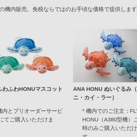
Aの機内販売。免税ならではのお手頃な価格で提供しま
 ふわふわHONUマスコット
ANA HONU ぬいぐるみ
ト
ニ・カイ・ラー）
 機内とプリオーダーサービ
* 機内でのご注文：FLY
にてご購入いただけま
HONU（A380型機）
。
時のみご購入いただ
す。