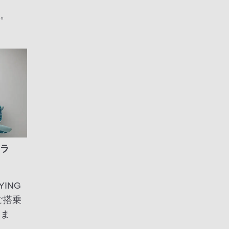
す。
（ラ
ING
ご搭乗
けま