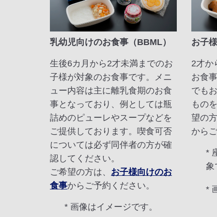
乳幼児向けのお食事（BBML）
お子様
生後6カ月から2才未満までのお
2才か
子様が対象のお食事です。メニ
お食
ュー内容は主に離乳食期のお食
でも
事となっており、例としては瓶
もの
詰めのピューレやスープなどを
望の
ご提供しております。喫食可否
から
については必ず同伴者の方が確
*
認してください。
象
ご希望の方は、
お子様向けのお
食事
からご予約ください。
*
* 画像はイメージです。