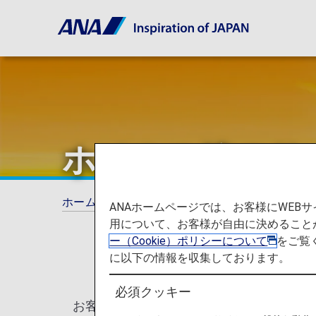
ホノルル線のサ
ホーム
ANAがお約束する体験
ホノルル線
ANAホームページでは、お客様にWE
用について、お客様が自由に決めること
ー（Cookie）ポリシーについて
をご覧
に以下の情報を収集しております。
必須クッキー
お客様にハワイ到着前からリゾート気分を