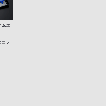
アムエ
エコノ