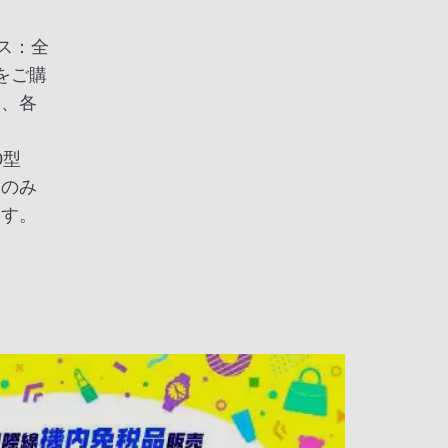
ビス：全
をご購
お、各
、
0型
様のみ
ます。