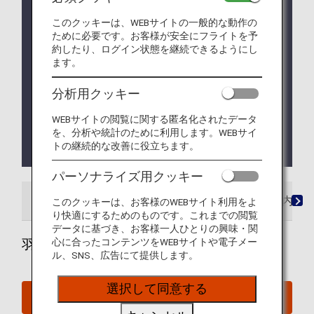
ください
このクッキーは、WEBサイトの一般的な動作の
日本入国・帰国時には、
Visit Japan Web
（入国・
ために必要です。お客様が安全にフライトを予
帰国審査と税関申告のオンライン手続きサービス）
約したり、ログイン状態を継続できるようにし
をご利用ください。
ます。
ペットをお預けのお客様または植物等の輸出にあた
分析用クッキー
り手続きが必要なお客様で、羽田空港よりご出発の
お客様は出発ターミナルを問わず、第３ターミナル
WEBサイトの閲覧に関する匿名化されたデータ
での検疫手続きが必要となります。第２ターミナル
を、分析や統計のために利用します。WEBサイ
よりご出発のお客様も第３ターミナルにお立ち寄り
トの継続的な改善に役立ちます。
いただき手続きが必要となります。
パーソナライズ用クッキー
空港ガイド
都市情報・空港アクセス
ご案内
このクッキーは、お客様のWEBサイト利用をよ
り快適にするためのものです。これまでの閲覧
データに基づき、お客様一人ひとりの興味・関
心に合ったコンテンツをWEBサイトや電子メー
羽田空港国際線ガイド
ル、SNS、広告にて提供します。
選択して同意する
羽田空港国際線ウェブサイト