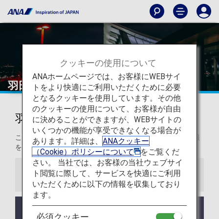
クッキーの使用について
ANAホームページでは、お客様にWEBサイ
羽田空港国際線
トをより快適にご利用いただくために必要
となるクッキーを使用しています。その他
のクッキーの使用について、お客様が自由
羽田空港国際線からの発着
に決めることができますが、WEBサイトの
いくつかの機能が享受できなくなる場合が
このページでは、東京国際空港から目的地までの役立つ情報
あります。詳細は、
ANAクッキー
をご紹介します。
（Cookie）ポリシーについて
をご覧くだ
さい。 当社では、お客様の当社ウェブサイ
ト閲覧に際して、サービスを快適にご利用
お知らせ
いただくために以下の情報を収集しており
ます。
羽田空港をご利用の際はご利用ターミナルをご確認
必須クッキー