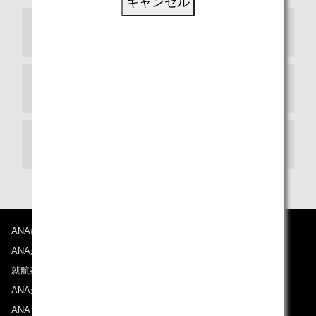
キャンセル
到着ターミナル
出発ターミナル
乗り継ぎ
ANAについて
ANAからのお知らせ
就航都市
ANAがお約束する体験
ANAマイレージクラブ