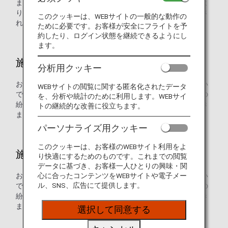
また施錠されている手荷物は、状況によっては当局判断によ
り手荷物所有者、航空会社への告知なしに鍵を壊して検査さ
このクッキーは、WEBサイトの一般的な動作の
れる場合もございますのでご留意ください。
ために必要です。お客様が安全にフライトを予
約したり、ログイン状態を継続できるようにし
ます。
施錠して手荷物をお預けになる場合
分析用クッキー
お預けになる手荷物の中には、貴重品、高価品等は含まない
WEBサイトの閲覧に関する匿名化されたデータ
でください。紛失等の可能性もございます。なお、内容物の
を、分析や統計のために利用します。WEBサイ
紛失については、原則としてANAでは免責とさせていただき
トの継続的な改善に役立ちます。
ますので予めご了承ください。
パーソナライズ用クッキー
このクッキーは、お客様のWEBサイト利用をよ
施錠せずに手荷物をお預けになる場合
り快適にするためのものです。これまでの閲覧
データに基づき、お客様一人ひとりの興味・関
お預けになる手荷物の中には、貴重品、高価品等は含まない
心に合ったコンテンツをWEBサイトや電子メー
ル、SNS、広告にて提供します。
でください。紛失等の可能性もございます。なお、内容物の
紛失については、原則としてANAでは免責とさせていただき
ますので予めご了承ください。
選択して同意する