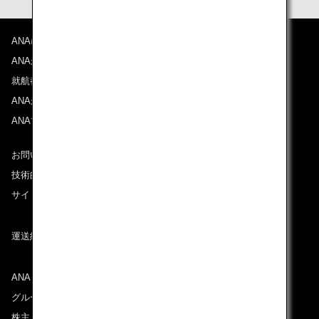
ANAについて
ANAからのお知らせ
就航都市
ANAがお約束する体験
ANAマイレージクラブ
お問い合わせ
技術的なお問い合わせ（推奨環境）
サイトマップ
運送約款
ANAグループについて
グループ企業一覧
株主・投資家情報