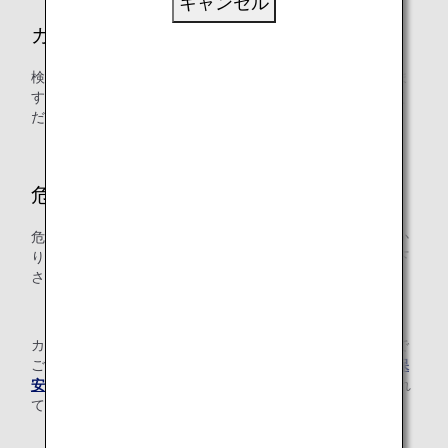
キャンセル
カメラフィルムについて
検査機器により未現像のフィルムが感光するなど影響が出ま
すので、お預けする手荷物ではなく機内持ち込みでお運びく
ださい。
危険品のお取り扱いについて
危険品につきましては法令により機内への持ち込み、お預か
りはできません。詳細につきましては弊社係員までお尋ね下
さい。
カナダ当局要請による安全確保の検査となっておりますので
ご理解ご協力の程お願い申し上げます。なお、
カナダ運輸保
安局のホームページ（英語）
には詳しい内容が紹介され
ております。