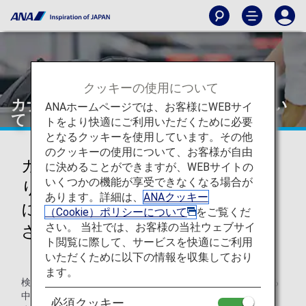
クッキーの使用について
カナダ出入国時の手荷物の取扱いについ
ANAホームページでは、お客様にWEBサイ
て
トをより快適にご利用いただくために必要
となるクッキーを使用しています。その他
のクッキーの使用について、お客様が自由
カナダ運輸保安局（CATSA）よ
に決めることができますが、WEBサイトの
いくつかの機能が享受できなくなる場合が
り、爆弾テロ等への警戒強化を機
あります。詳細は、
ANAクッキー
に新しい手荷物検査体制の通知が
（Cookie）ポリシーについて
をご覧くだ
さい。 当社では、お客様の当社ウェブサイ
されています
ト閲覧に際して、サービスを快適にご利用
いただくために以下の情報を収集しており
ます。
検査結果、不審物反応等が認められる場合、当局係員による
中身の検査が行われることがございます。
必須クッキー