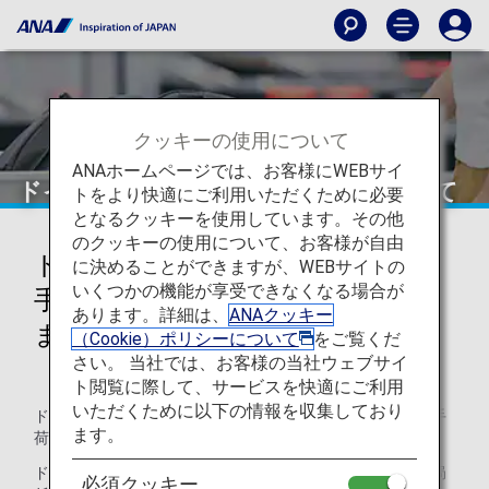
クッキーの使用について
ANAホームページでは、お客様にWEBサイ
ドイツ空港出発時の手荷物検査について
トをより快適にご利用いただくために必要
となるクッキーを使用しています。その他
のクッキーの使用について、お客様が自由
ドイツの空港を出発するお客様の
に決めることができますが、WEBサイトの
いくつかの機能が享受できなくなる場合が
手荷物は不定期検査の対象となり
あります。詳細は、
ANAクッキー
ます
（Cookie）ポリシーについて
をご覧くだ
さい。 当社では、お客様の当社ウェブサイ
ト閲覧に際して、サービスを快適にご利用
いただくために以下の情報を収集しており
ドイツ連邦警察により、ドイツの空港を出発するお客様の手
ます。
荷物は不定期検査の対象となります。
ドイツ連邦警察により再検査が必要と判断された場合、当局
必須クッキー