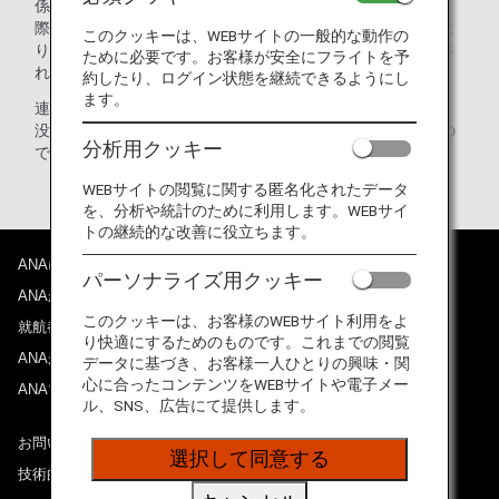
係員による中身の検査が行われることがございます。その
際、施錠されている手荷物は、状況によっては当局判断によ
このクッキーは、WEBサイトの一般的な動作の
り手荷物所有者、航空会社への告知なしに鍵を壊して検査さ
ために必要です。お客様が安全にフライトを予
れる場合もございますのでご留意ください。
約したり、ログイン状態を継続できるようにし
ます。
連邦警察の検査に起因する手荷物（鍵部分も含む）の破損・
没収等が生じた場合については免責とさせていただきますの
分析用クッキー
で、予めご了承ください。
WEBサイトの閲覧に関する匿名化されたデータ
を、分析や統計のために利用します。WEBサイ
トの継続的な改善に役立ちます。
ANAについて
パーソナライズ用クッキー
ANAからのお知らせ
このクッキーは、お客様のWEBサイト利用をよ
就航都市
り快適にするためのものです。これまでの閲覧
ANAがお約束する体験
データに基づき、お客様一人ひとりの興味・関
心に合ったコンテンツをWEBサイトや電子メー
ANAマイレージクラブ
ル、SNS、広告にて提供します。
お問い合わせ
選択して同意する
技術的なお問い合わせ（推奨環境）