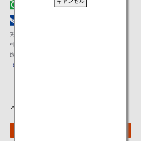
キャンセル
0120-029-377
0570-029-377
受付時間：9：00～17：00 （日本時間） 年中無休
料金：全国一律
携帯電話からフリーダイヤルはご利用いただけません。
03-6741-8900
日本国外からご連絡いただく場合は、最初の0を除き、
日本の国番号（81）をつけてご入力ください。
メールで問い合わせる
ANAマイレージクラブ会員の方