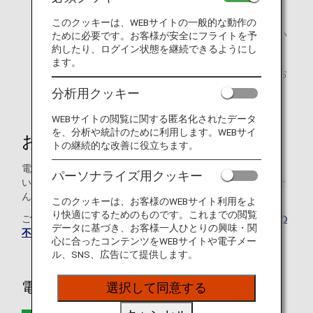
足元のスペースが広い座席を必要とするお客様
このクッキーは、WEBサイトの一般的な動作の
（例）病気やけがにより足が曲がらない等で足元に広い
ために必要です。お客様が安全にフライトを予
スペースを必要とするお客様
約したり、ログイン状態を継続できるようにし
ます。
盲導犬、聴導犬、介助犬、その他のサービスドッグをお
連れのお客様
分析用クッキー
WEBサイトの閲覧に関する匿名化されたデータ
を、分析や統計のために利用します。WEBサイ
お問い合わせ方法
トの継続的な改善に役立ちます。
電話またはメールのいずれかの方法でお問い合わせくださ
パーソナライズ用クッキー
い。空席状況によっては希望する座席の手配は保証できませ
んのであらかじめご了承ください。
このクッキーは、お客様のWEBサイト利用をよ
り快適にするためのものです。これまでの閲覧
ご不明な点や、ご不安をお持ちのお客様は、
ANAおからだの
データに基づき、お客様一人ひとりの興味・関
不自由な方の相談デスク
に遠慮なくお問い合わせください。
心に合ったコンテンツをWEBサイトや電子メー
ル、SNS、広告にて提供します。
電話で問い合わせる
選択して同意する