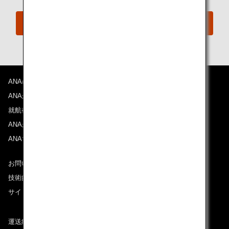
会員以外の方
ANAについて
ANAからのお知らせ
就航都市
ANAがお約束する体験
ANAマイレージクラブ
お問い合わせ
技術的なお問い合わせ（推奨環境）
サイトマップ
運送約款