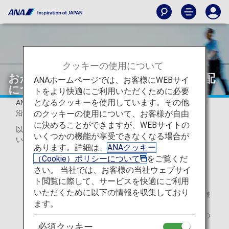
クッキーの使用について
おからだの不自由なお客様の座席の手配
ANAホームページでは、お客様にWEBサイ
について
トをより快適にご利用いただくために必要
となるクッキーを使用しています。その他
ANAでは、おからだの不自由なお客様のご要望にできる限り
のクッキーの使用について、お客様が自由
沿えるよう座席を手配いたします。
に決めることができますが、WEBサイトの
以下のいずれか1つ以上に該当するお客様はお知らせくださ
いくつかの機能が享受できなくなる場合が
い。
あります。詳細は、
ANAクッキー
足が不自由で固定式肘掛けを越えることができないた
（Cookie）ポリシーについて
をご覧くだ
め、可動式肘掛けを備えた通路席が必要なお客様
さい。 当社では、お客様の当社ウェブサイ
（例）車椅子をご利用で座席への移乗が難しいお客様
ト閲覧に際して、サービスを快適にご利用
いただくために以下の情報を収集しており
搭乗便に介助者が同行し、並びの座席をご希望のお客様
ます。
（食事の介助、視覚のサポート、聴覚のサポート）
（例）視覚障がいや聴覚障がいがあり隣席でお連れ様の
介助が必要なお客様
必須クッキー