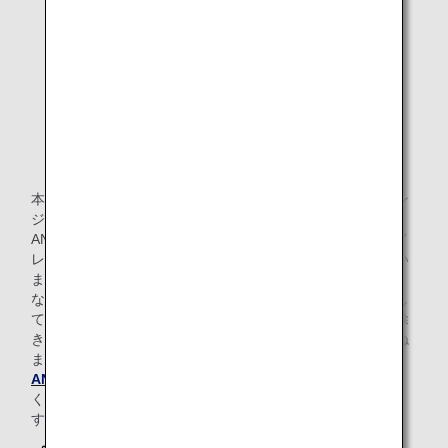
る行為
20歳未満のお客様のアルコール類の飲酒行為
ホノルル空港ANA SUITE LOUNGE, ANA
LOUNGEではアメリカ合衆国の法令によ
り、アルコール飲料の提供は21歳以上のお
客様のみとなります。
許可なく営業活動または営利を目的とする行為（展
示、広告、宣伝、販売等）
本規則の記載内容にご協力をいただけない場合には、ラウン
ジの利用を制限させていただくとともに、弊社運送約款、
ANAマイレージクラブ会員規約等に則り、搭乗の制限、マイ
レージ会員資格の取消しなどをさせていただく場合もござい
ます。
なお、身の回りの私物・貴重品は、お客様ご自身で管理をし
てください。弊社側の故意または重大な過失による場合を除
き、盗難、紛失等が発生しても弊社は一切の責任を負いかね
ます。
ANAプライバシーポリシー
に基づき、ご本人の承諾な
く、他のお客様に関する情報提供のご依頼には応じかねま
す。