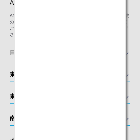
ANAが提携するラウンジ
ANAまたは他スター アライアンス加盟航空会社運航便ご搭乗
のお客様にご利用いただける空港ラウンジを各国の空港にて
ご用意しております。各国のラウンジ一覧は以下をご覧くだ
さい。
日本
東アジア
東南アジア
南アジア
オセアニア