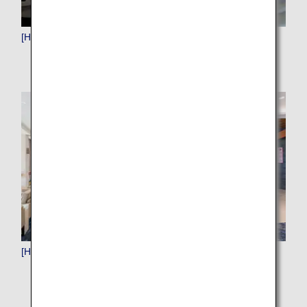
[HND]羽田（東京）
[HNL]ホノルル（ハワイ）