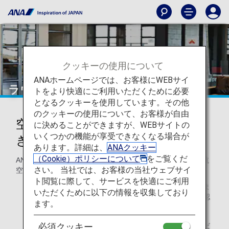
クッキーの使用について
ANAホームページでは、お客様にWEBサイ
ラウンジ
トをより快適にご利用いただくために必要
となるクッキーを使用しています。その他
のクッキーの使用について、お客様が自由
空港ラウンジでくつろぎのひとと
に決めることができますが、WEBサイトの
いくつかの機能が享受できなくなる場合が
きを
あります。詳細は、
ANAクッキー
（Cookie）ポリシーについて
をご覧くだ
ANA国際線ご利用のお客様は、ANAラウンジや所定の提携航
さい。 当社では、お客様の当社ウェブサイ
空会社ラウンジをご利用いただけます。
ト閲覧に際して、サービスを快適にご利用
ご利用可能なラウンジと入室基準は空港ごとに異なりま
いただくために以下の情報を収集しており
す。詳しくは、該当する空港ラウンジのページをご確認
ます。
ください。
他社運航のコードシェア便ご搭乗の場合はご利用いただ
必須クッキー