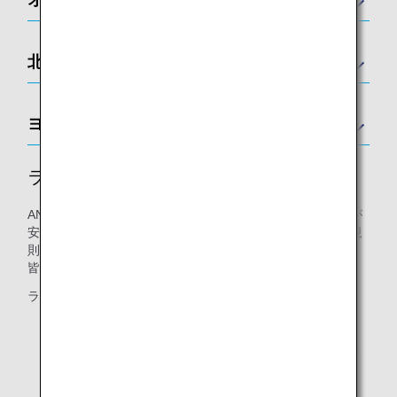
北アメリカ
ヨーロッパ
ラウンジ利用規則
ANAが運営するラウンジでは、利用されるすべてのお客様が
安全かつ快適にお過ごしいただけるよう、「ラウンジ利用規
則」を定めております。
皆様のご理解とご協力をお願い申し上げます。
ラウンジ内での以下の行為は、お控えください。
ラウンジ内の安全・快適性を阻害するような行為（過
度な飲酒を含む）
他のお客様に不快感を与え、または迷惑を及ぼすおそ