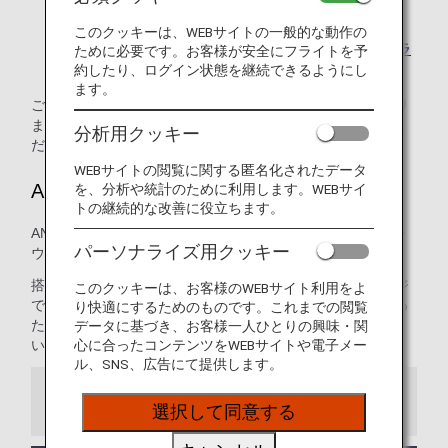
けません。
このクッキーは、WEBサイトの一般的な動作の
乗り継ぎ時のご利用について、詳しくは
乗り継ぎ時のラ
ために必要です。お客様が安全にフライトを予
ウンジサービスについて
をご覧ください。
約したり、ログイン状態を継続できるようにし
ます。
ご利用資格は、搭乗クラスと会員ステイタスによって異なり
ます。詳しくは、該当する空港ラウンジのページをご確認く
分析用クッキー
ださい。
WEBサイトの閲覧に関する匿名化されたデータ
ANAラウンジ
を、分析や統計のために利用します。WEBサイ
トの継続的な改善に役立ちます。
ANAは成田、羽田、ハワイ ホノルルの3つの空港にて自社ラ
パーソナライズ用クッキー
ウンジを提供しています。
搭乗前の時間を快適に過ごしていただくため、ANAラウンジ
このクッキーは、お客様のWEBサイト利用をよ
では豊富な種類のお食事と飲み物をご用意しています。ゆっ
り快適にするためのものです。これまでの閲覧
たりとした空間で、出発前のひとときをおくつろぎくださ
データに基づき、お客様一人ひとりの興味・関
い。
心に合ったコンテンツをWEBサイトや電子メー
ル、SNS、広告にて提供します。
お知らせ
選択して同意する