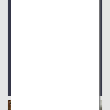
ANA SUITE LOUNGE：1月28日午前4:30（日本
時間）より
新しい予約システムはこれまで同様ANAアプリか
らご利用いただけます。
システム切り替え以降、旧予約サイト（workhub
Pass）からはご予約いただけなくなります。
成田空港国際線出発ラウンジでは従来通りラウン
ジ内シャワールーム受付端末よりお申込みくださ
い。
羽田空港第2ターミナル国際線ANA ARRIVAL
LOUNGEは現在閉鎖中です。
ANAアプリによる新聞・雑誌のデジタル版コンテン
ツを提供しております。お客様ご自身のスマートフ
ォンやPCなどのデジタル端末でご覧いただけま
す。