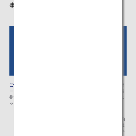
事前に必要情報をご登録いただく場合
ご予約情報を検索
いただき、予約内容の確認画面からパスポ
ート情報・入国情報（国際線のみ）、メールアドレス、座席
指定をご登録ください。ご旅程の出発時刻の24時間前にチェ
ックインのご案内メールが送付されます。
* ご購入いただいた運賃により事前座席指定が可能で
す。国際線を含む旅程をお持ちの場合、出発の48時間前
まで、国内線旅程の場合、出発の24時間前までにお済ま
せください。24時間を切っている場合は、オンラインチ