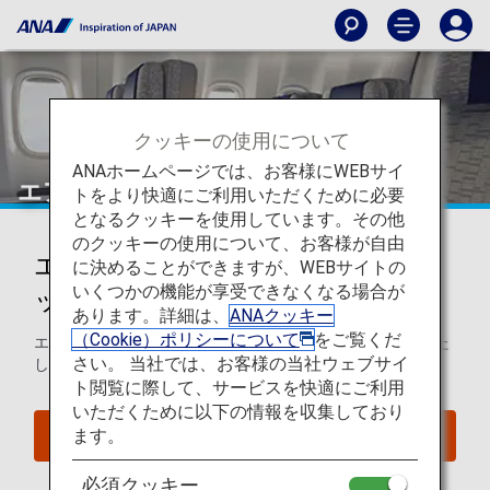
クッキーの使用について
ANAホームページでは、お客様にWEBサイ
エアバスA380-800（388）
トをより快適にご利用いただくために必要
となるクッキーを使用しています。その他
のクッキーの使用について、お客様が自由
エアバスA380-800 (388)シートマ
に決めることができますが、WEBサイトの
いくつかの機能が享受できなくなる場合が
ップ
あります。詳細は、
ANAクッキー
（Cookie）ポリシーについて
をご覧くだ
エアバスA380-800 (388)のシートマップについてご案内いた
さい。 当社では、お客様の当社ウェブサイ
します。
ト閲覧に際して、サービスを快適にご利用
いただくために以下の情報を収集しており
ます。
座席照会
必須クッキー