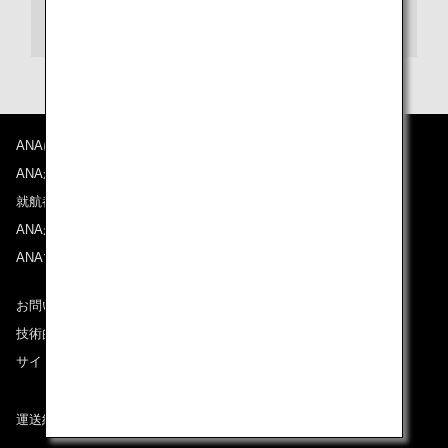
シートマップ情報
ANAについて
ANAからのお知らせ
就航都市
ANAがお約束する体験
ANAマイレージクラブ
お問い合わせ
技術的なお問い合わせ（推奨環境）
サイトマップ
運送約款