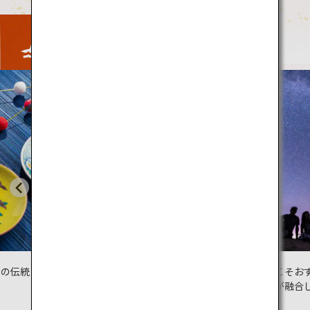
Activity
ウィン
心と体を元気
冬こそおすすめ！自然と歴
巡礼の旅
史が融合した離島を巡る旅