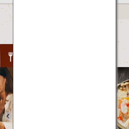
Food
日本の
くそ