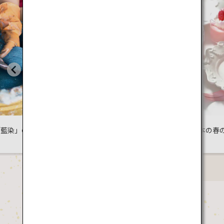
日本
景色
抱かれる、森
日本の春のグルメ巡り