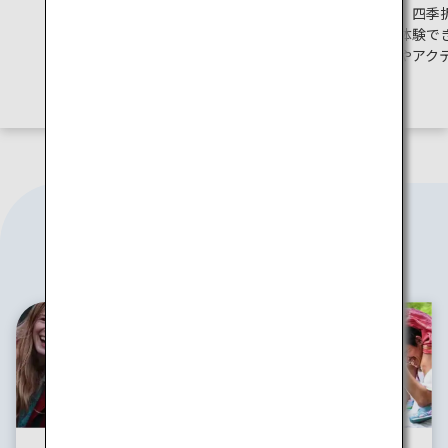
。
満載。旅行先としても人気が高
は、四季
い北海道の魅力をご紹介しま
が体験で
す。
メやアク
す。
旅のスタイル