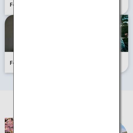
For Groups
For Families
For Solo
For Bleisure
Travelers
四季折々の旅のアイデア