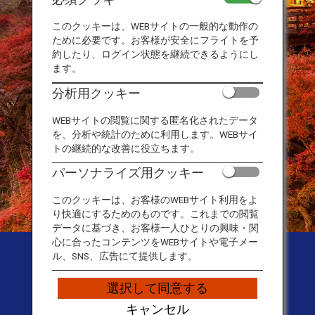
このクッキーは、WEBサイトの一般的な動作の
ために必要です。お客様が安全にフライトを予
約したり、ログイン状態を継続できるようにし
ます。
分析用クッキー
WEBサイトの閲覧に関する匿名化されたデータ
を、分析や統計のために利用します。WEBサイ
トの継続的な改善に役立ちます。
パーソナライズ用クッキー
このクッキーは、お客様のWEBサイト利用をよ
り快適にするためのものです。これまでの閲覧
データに基づき、お客様一人ひとりの興味・関
心に合ったコンテンツをWEBサイトや電子メー
Japan Travel Planner |
ル、SNS、広告にて提供します。
Travel Guide Website
選択して同意する
キャンセル