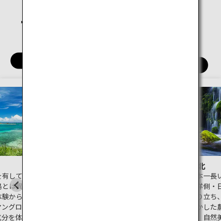
関西
四国
九州
沖縄
北海道
東北
を有してき
日本最北部の北海道。歴史観光
日本一長
島とは異な
から北のおすすめグルメなどが
平洋側・
体験から、
満喫できる札幌や函館をはじ
成り立ち
マングロー
め、世界自然遺産に登録された
生かした
気分を体感
北海道の最果て知床など見所が
方。自然