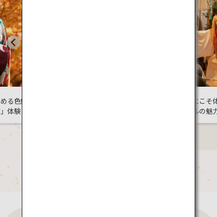
習を
が融合する日
冬にこそ体験したい！ロー
選
カルの魅力に触れる旅