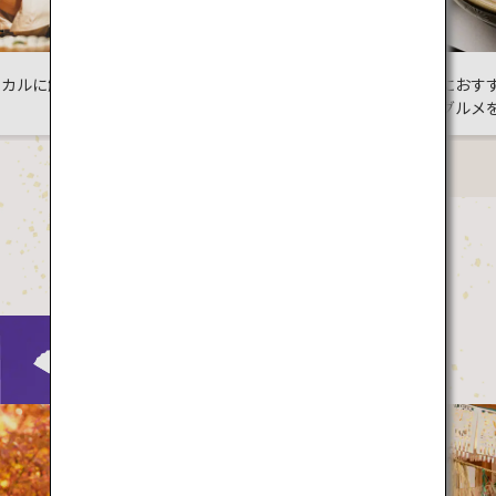
橘類の魅力に
冬におすすめ！日本のご当
地グルメを食べ尽くそう
Culture
日本の
では