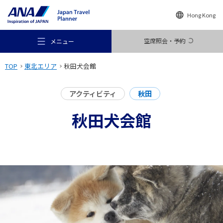
Hong Kong
空席照会・予約
メニュー
TOP
東北エリア
秋田犬会館
アクティビティ
秋田
秋田犬会館
おすすめの旅
旅のアイデア
行き先