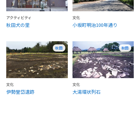
アクティビティ
文化
秋田犬の里
小坂町明治100年通り
秋田
秋田
文化
文化
伊勢堂岱遺跡
大湯環状列石