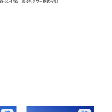
0138-51-4785（五稜郭タワー株式会社）
道南
道南