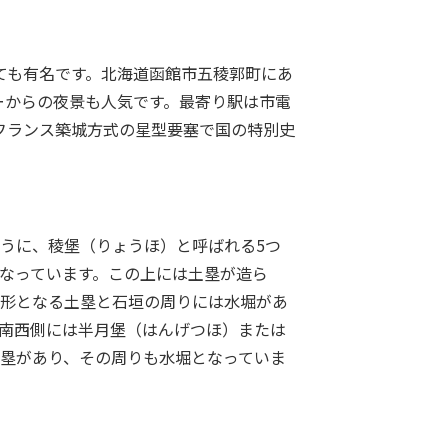
ても有名です。北海道函館市五稜郭町にあ
ーからの夜景も人気です。最寄り駅は市電
フランス築城方式の星型要塞で国の特別史
。
うに、稜堡（りょうほ）と呼ばれる5つ
なっています。この上には土塁が造ら
形となる土塁と石垣の周りには水堀があ
南西側には半月堡（はんげつほ）または
塁があり、その周りも水堀となっていま