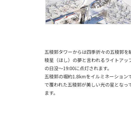
五稜郭タワーからは四季折々の五稜郭を
稜星（ほし）の夢と言われるライトアップ
の日没～19:00に点灯されます。
五稜郭の堀約1.8kmをイルミネーショ
で覆われた五稜郭が美しい光の星となっ
ます。