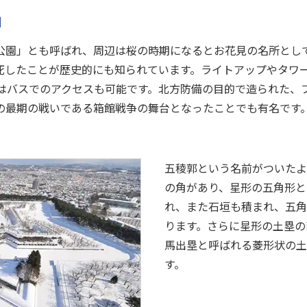
」
公園」とも呼ばれ、周辺は桜の時期になるとお花見の名所とし
死したことが歴史的にも知られています。ライトアップやタワ
たはバスでのアクセスも可能です。北方防備の目的で造られた、
の最期の戦いである箱館戦争の舞台となったことでも有名です
五稜郭という名前がついたよ
の角があり、星形の五角形と
れ、また石垣も積まれ、五角
ります。さらに星形の土塁の
馬出塁と呼ばれる菱形状の土
す。