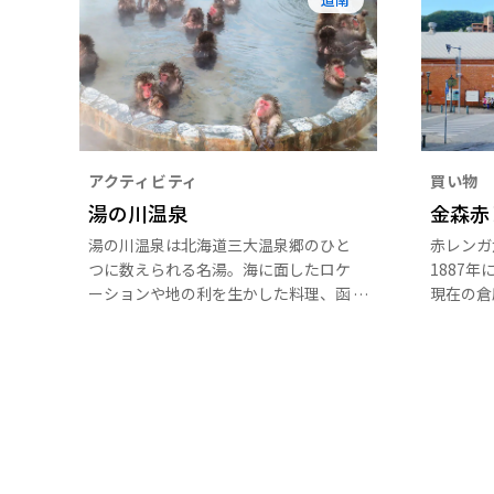
アクティビティ
買い物
湯の川温泉
金森赤
湯の川温泉は北海道三大温泉郷のひと
赤レンガ
つに数えられる名湯。海に面したロケ
1887
ーションや地の利を生かした料理、函
現在の倉
館空港から車で約5分というアクセス
の、19
の良さが魅力だ。函館エリアの宿泊客
物の一部
の約半数・130万人が利用している。
活用され
湯の川温泉街の函館亜熱帯植物園では
スポット
12月～5月の期間限定でサルの温泉も
見ることができる。