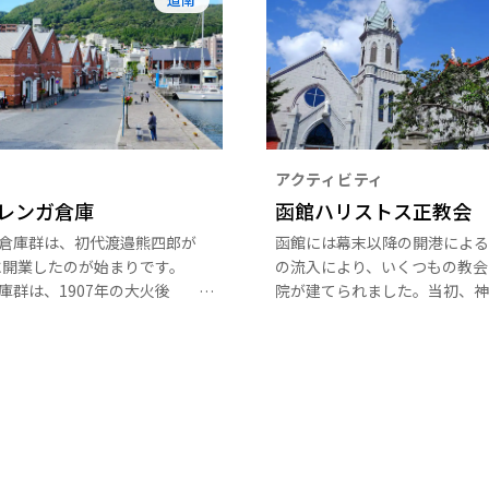
アクティビティ
レンガ倉庫
函館ハリストス正教会
倉庫群は、初代渡邉熊四郎が
函館には幕末以降の開港による
年に開業したのが始まりです。
の流入により、いくつもの教会
庫群は、1907年の大火後
院が建てられました。当初、神
09年に再建されたもので、建
教に代わってのキリスト教布教
はレストラン、土産品店等に
たやすいことではありませんで
、ウォーターフロントの観光
が、その建造物の数々は今でも
になっています。
文化財として函館の街を彩って
す。