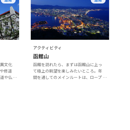
アクティビティ
函館山
異文化
函館を訪れたら、まずは函館山に上っ
や修道
て極上の眺望を楽しみたいところ。年
道や仏
間を通してのメインルートは、ロープ
の道は
ウェイです。
した
美しい
いま