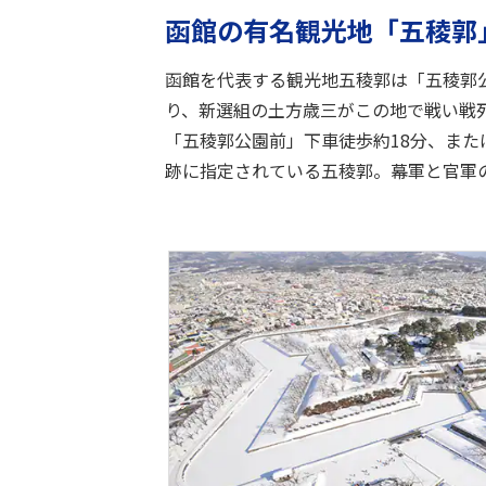
函館の有名観光地「五稜郭
函館を代表する観光地五稜郭は「五稜郭
り、新選組の土方歳三がこの地で戦い戦
「五稜郭公園前」下車徒歩約18分、ま
跡に指定されている五稜郭。幕軍と官軍