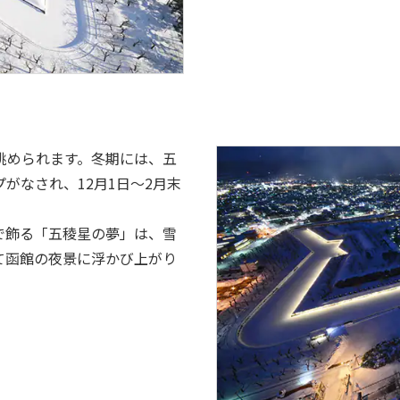
眺められます。冬期には、五
がなされ、12月1日～2月末
ンで飾る「五稜星の夢」は、雪
て函館の夜景に浮かび上がり