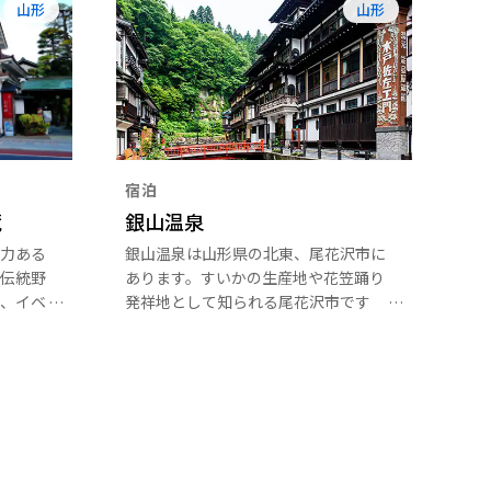
山形
山形
宿泊
蔵
銀山温泉
力ある
銀山温泉は山形県の北東、尾花沢市に
伝統野
あります。すいかの生産地や花笠踊り
、イベ
発祥地として知られる尾花沢市です
を行う
が、何といっても有名なのが、山形を
がらっ
代表する名湯、銀山温泉。1600年代
土・伝
にこの地が銀山として栄えたことから
品を取
この名が付きました。1900年初頭に
建てられた木造の旅館が小さな川の両
岸に沿って並ぶ温泉街は情緒たっぷり
です。