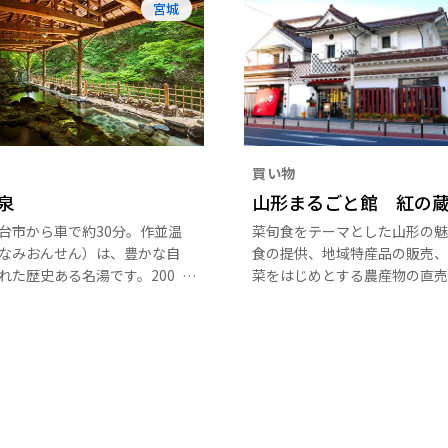
宮城
買い物
泉
山形まるごと館 紅の
台市から車で約30分。作並温
菜旬食をテーマとした山形の魅
なみおんせん）は、豊かな自
食の提供、地域特産品の販売、
れた歴史ある名湯です。200
菜をはじめとする農産物の直売
長い歴史を持ち、古くから文
ント開催、街なか観光情報発信
されてきました。肌に優しい
複合施設です。おみやげ処「あ
富な湯量を誇り、「美人づく
しゃい」では、山形の歴史・風
と呼ばれています。 温泉街の
統によってつくり出された特産
大きなこけしが出迎えてくれ
り揃えています。
谷のせせらぎが響き渡る癒し
す。