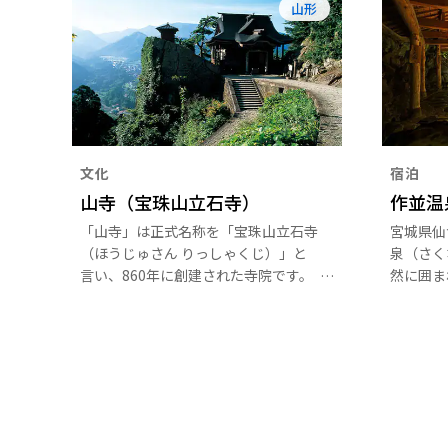
山形
文化
宿泊
山寺（宝珠山立石寺）
作並温
「山寺」は正式名称を「宝珠山立石寺
宮城県仙
（ほうじゅさん りっしゃくじ）」と
泉（さく
言い、860年に創建された寺院です。
然に囲ま
山の麓には、国指定の重要文化財でも
年以上の
ある本堂（根本中堂）があり、山門か
人にも愛
ら続く1,015段の石段は、一段登るご
泉質と豊
とに煩悩が消えていくと言われる修行
りの湯」
の道。山の上からの見渡す山里の風景
入口では
はまさに絶景です。
ます。渓
の温泉で