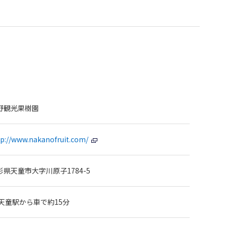
野観光果樹園
tp://www.nakanofruit.com/
形県天童市大字川原子1784-5
R天童駅から車で約15分