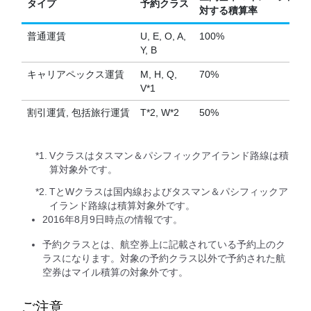
タイプ
予約クラス
対する積算率
普通運賃
U, E, O, A,
100%
Y, B
キャリアペックス運賃
M, H, Q,
70%
V*1
割引運賃, 包括旅行運賃
T*2, W*2
50%
*1.
Vクラスはタスマン＆パシフィックアイランド路線は積
算対象外です。
*2.
TとWクラスは国内線およびタスマン＆パシフィックア
イランド路線は積算対象外です。
2016年8月9日時点の情報です。
予約クラスとは、航空券上に記載されている予約上のク
ラスになります。対象の予約クラス以外で予約された航
空券はマイル積算の対象外です。
ご注意