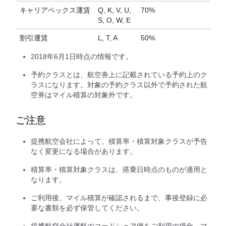
キャリアペックス運賃
Q, K, V, U,
70%
S, O, W, E
割引運賃
L, T, A
50%
2018年6月1日時点の情報です。
予約クラスとは、航空券上に記載されている予約上のク
ラスになります。対象の予約クラス以外で予約された航
空券はマイル積算の対象外です。
ご注意
提携航空会社によって、積算率・積算対象クラスが予告
なく変更になる場合があります。
積算率・積算対象クラスは、搭乗日時点のものが適用と
なります。
ご利用後、マイル積算が確認されるまで、事後登録に必
要な書類を必ず保管してください。
提携航空会社運航のコードシェア便をご利用の場合、マ