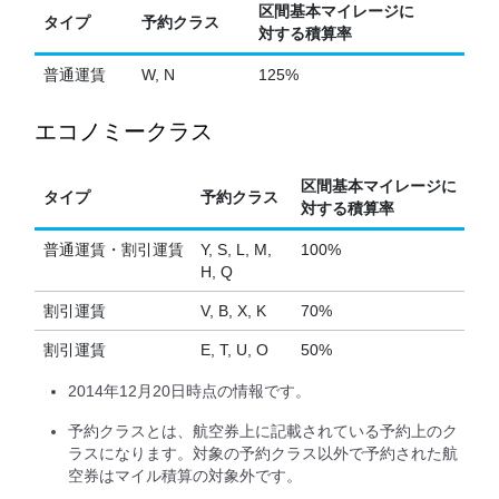
区間基本マイレージに
タイプ
予約クラス
対する積算率
普通運賃
W, N
125%
エコノミークラス
区間基本マイレージに
タイプ
予約クラス
対する積算率
普通運賃・割引運賃
Y, S, L, M,
100%
H, Q
割引運賃
V, B, X, K
70%
割引運賃
E, T, U, O
50%
2014年12月20日時点の情報です。
予約クラスとは、航空券上に記載されている予約上のク
ラスになります。対象の予約クラス以外で予約された航
空券はマイル積算の対象外です。