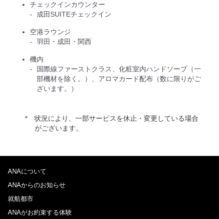
チェックインカウンター
成田SUITEチェックイン
空港ラウンジ
羽田・成田・関西
機内
国際線ファーストクラス、化粧室内ハンドソープ（一
部機材を除く。）、アロマカード配布（数に限りがご
ざいます。）
状況により、一部サービスを休止・変更している場合
がございます。
ANAについて
ANAからのお知らせ
就航都市
ANAがお約束する体験