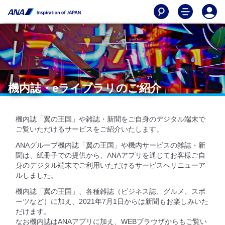
機内誌・eライブラリのご紹介
機内誌「翼の王国」や雑誌・新聞をご自身のデジタル端末で
ご覧いただけるサービスをご紹介いたします。
ANAグループ機内誌「翼の王国」や機内サービスの雑誌・新
聞は、紙冊子での提供から、ANAアプリを通じてお客様ご自
身のデジタル端末でご利用いただけるサービスへリニューア
ルしました。
機内誌「翼の王国」、各種雑誌（ビジネス誌、グルメ、スポ
ーツなど）に加え、2021年7月1日からは新聞もお楽しみいた
だけます。
なお機内誌はANAアプリに加え、WEBブラウザからもご覧い